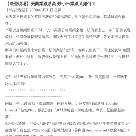
【法證現場】美團業績炒高 炒小米業績又如何？
【#法證現場】 2020年3月31日 星期二
過去幾日投資者的整體部署仍然偏向謹慎，見到資金流方面，睇淡嘅資金偏
多；
市場資金繼續留意ATM ，其中美團公佈業績之後，股價衝上去，今日股價表現
較好，但引伸波幅變得偏高，所以今日可以留意牛熊證部署，等過兩日之後先
用call/ put去做。
而今日出業績嘅小米集團，股價業績前炒高，都可以留意下，同埋留意5G相關
股份；例如中移動，股價低位反彈上來，60元附近已經橫行一段時間，今日都
跟隨大市上升。
想知道法巴有咩策略可以幫到你，究竟用call定put，用牛證定熊證，一齊聽下
Lynn 點講啦~
↓↓↓↓↓↓↓↓↓↓↓↓↓↓↓↓↓↓↓↓↓↓↓↓↓↓↓↓↓↓↓↓↓
===========================
同日下午 5:20 會喺「繼續問盤」同你互動。大家立即訂閱新城 Youtube
Channel「新城Play」以及讚好「新城財經台 - 財經直播」專頁，緊貼最新部
署。
#法國巴黎銀行 #法巴 #BNP #法證專頁 #輪證 #窩輪 #牛熊證 #牛熊證重貨區 #牛
熊證即市資金流 #恒指 #港股 #新城財經台 #界內證 #inlinewarrant #炒股 #輪證 #