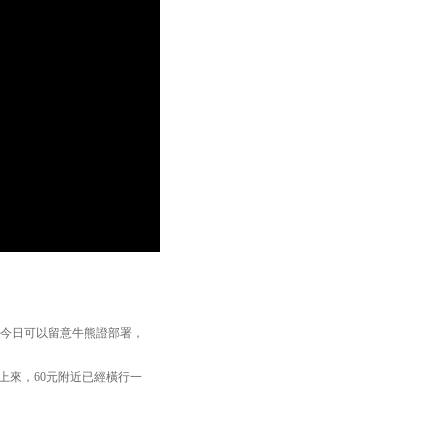
以今日可以留意牛熊證部署，
上來，60元附近已經橫行一