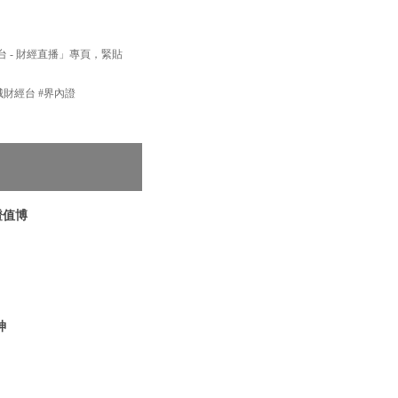
經台 - 財經直播」專頁，緊貼
新城財經台 #界內證
證值博
神