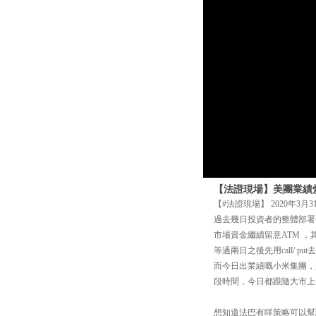
【法證現場】美團業績
【#法證現場】 2020年3月3
過去幾日投資者的整體部署
市場資金繼續留意ATM 
等過兩日之後先用call/ put
而今日出業績嘅小米集團，
段時間，今日都跟隨大市上
想知道法巴有咩策略可以幫到你