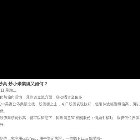
炒高 炒小米業績又如何？
1日 星期二
仍然偏向謹慎，見到資金流方面，睇淡嘅資金偏多；
，其中美團公佈業績之後，股價衝上去，今日股價表現較好，但引伸波幅變得偏高，所
去做。
股價業績前炒高，都可以留意下，同埋留意5G相關股份；例如中移動，股價低位反彈
升。
，究竟用call定put，用牛證定熊證，一齊聽下Lynn 點講啦~