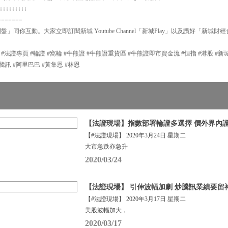
↓↓↓↓↓↓↓↓↓
=======
問盤」同你互動。大家立即訂閱新城 Youtube Channel「新城Play」以及讚好「新城財
P #法證專頁 #輪證 #窩輪 #牛熊證 #牛熊證重貨區 #牛熊證即市資金流 #恒指 #港股 #
#輪證 #騰訊 #阿里巴巴 #黃集恩 #林恩
【法證現場】指數部署輪證多選擇 價外界內
【#法證現場】 2020年3月24日 星期二
大市急跌亦急升
2020/03/24
【法證現場】 引伸波幅加劇 炒騰訊業績要留
【#法證現場】 2020年3月17日 星期二
美股波幅加大，
2020/03/17