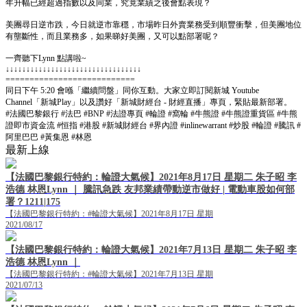
年升幅已經超過指數以及同業，究竟業績之後會點表現？
美團尋日逆市跌，今日就逆市靠穩，市場昨日外賣業務受到順豐衝擊，但美團地位
有壟斷性，而且業務多，如果睇好美團，又可以點部署呢？
一齊聽下Lynn 點講啦~
↓↓↓↓↓↓↓↓↓↓↓↓↓↓↓↓↓↓↓↓↓↓↓↓↓↓↓↓↓↓↓↓↓
===========================
同日下午 5:20 會喺「繼續問盤」同你互動。大家立即訂閱新城 Youtube
Channel「新城Play」以及讚好「新城財經台 - 財經直播」專頁，緊貼最新部署。
#法國巴黎銀行 #法巴 #BNP #法證專頁 #輪證 #窩輪 #牛熊證 #牛熊證重貨區 #牛熊
證即市資金流 #恒指 #港股 #新城財經台 #界內證 #inlinewarrant #炒股 #輪證 #騰訊 #
阿里巴巴 #黃集恩 #林恩
最新上線
【法國巴黎銀行特約：輪證大氣候】2021年8月17日 星期二 朱子昭 李
浩德 林恩Lynn ｜ 騰訊急跌 友邦業績帶動逆市做好 | 電動車股如何部
署？1211|175
【法國巴黎銀行特約：#輪證大氣候】2021年8月17日 星期
2021/08/17
【法國巴黎銀行特約：輪證大氣候】2021年7月13日 星期二 朱子昭 李
浩德 林恩Lynn ｜
【法國巴黎銀行特約：#輪證大氣候】2021年7月13日 星期
2021/07/13