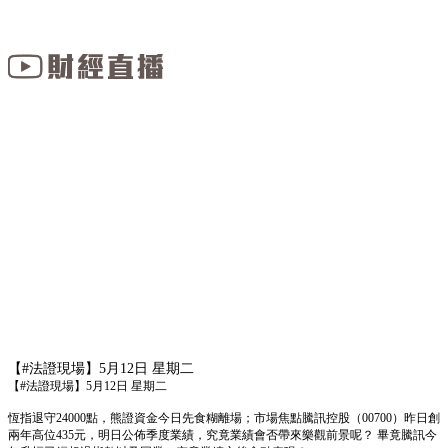
【#法證現場】5月12日 星期二
【#法證現場】5月12日 星期二
恆指退守24000點，熊證資金今日先食糊離場；市場焦點騰訊控股（00700）昨日創
兩年高位435元，明日公佈季度業績，究竟業績會否帶來樂觀前景呢？ 畢竟騰訊今