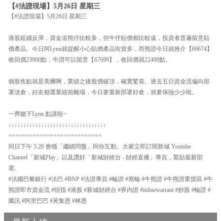
【#法證現場】5月26日 星期三
【#法證現場】5月26日 星期三
港股延續反彈，資金追熊仔比較多，但牛仔貼價都比較遠，投資者普遍留意貼
價產品。今日阿Lynn就提醒小心貼價產品街貨多，而熊證今日就推介【69674】
收回價23900點；牛證可以留意【67699】，收回價就22400點。
個股焦點就是美團啊，業績之後股價破頂，確實驚喜。過去五日資金流偏向部
署淡倉，好友都選業績前離場，今日要重新部署好倉，就要保險少少啦。
一齊聽下Lynn 點講啦~
↓↓↓↓↓↓↓↓↓↓↓↓↓↓↓↓↓↓↓↓↓↓↓↓↓↓↓↓↓↓↓↓↓
===========================
同日下午 5:20 會喺「繼續問盤」同你互動。大家立即訂閱新城 Youtube
Channel「新城Play」以及讚好「新城財經台 - 財經直播」專頁，緊貼最新部
署。
#法國巴黎銀行 #法巴 #BNP #法證專頁 #輪證 #窩輪 #牛熊證 #牛熊證重貨區 #牛
熊證即市資金流 #恒指 #港股 #新城財經台 #界內證 #inlinewarrant #炒股 #輪證 #
騰訊 #阿里巴巴 #黃集恩 #林恩