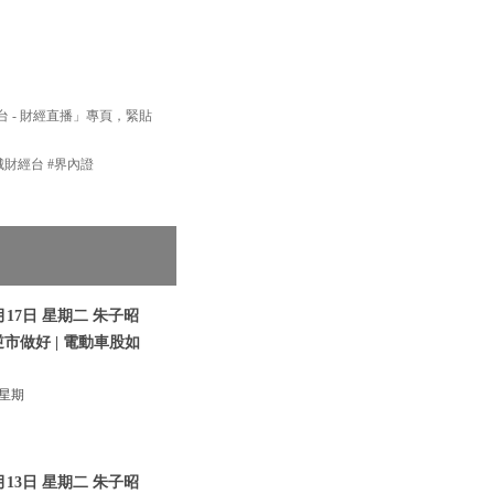
經台 - 財經直播」專頁，緊貼
新城財經台 #界內證
17日 星期二 朱子昭
逆市做好 | 電動車股如
 星期
13日 星期二 朱子昭