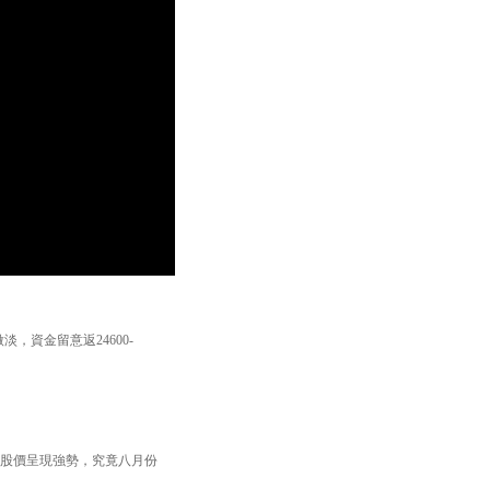
，資金留意返24600-
，股價呈現強勢，究竟八月份