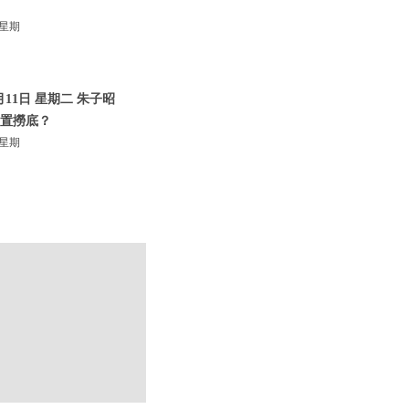
 星期
11日 星期二 朱子昭
位置撈底？
 星期