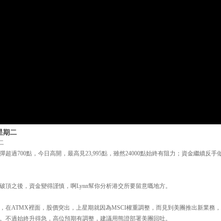
星期二
二
過700點，今日高開，最高見23,995點，雖然24000點始終有阻力；資金繼續反手做淡
破頂之後，資金變得謹慎，啊Lynn幫你分析港交所要留意嘅地方。
，在ATMX裡面，股價突出，上星期就因為MSCI權重調整，而見到美團推出新業務
。不過始終升得急，高位預期有調整，建議用熊證部署美團回吐。