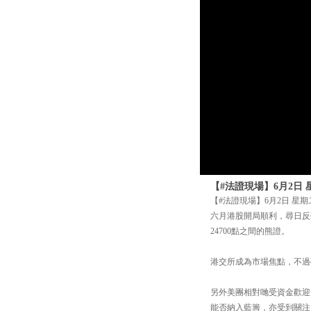
【#法證現場】6月2日 
【#法證現場】6月2日 星期
六月港股開局順利，尋日反彈超
24700點之間的熊證。
港交所成為市場焦點，不過
另外美團相對哋受資金歡迎
能否納入藍籌，亦受到關注