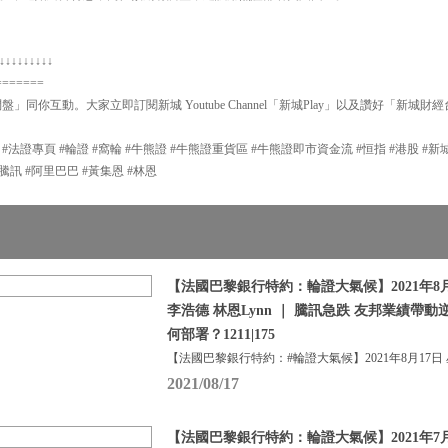
↓↓↓↓↓↓↓↓↓
=======
問盤」同你互動。大家立即訂閱新城 Youtube Channel「新城Play」以及讚好「新城財
P #法證專頁 #輪證 #窩輪 #牛熊證 #牛熊證重貨區 #牛熊證即市資金流 #恒指 #港股 #
#輪證 #騰訊 #阿里巴巴 #黃集恩 #林恩
【法國巴黎銀行特約：輪證大氣候】2021年8月
李浩德 林恩Lynn ｜ 騰訊急跌 友邦業績帶動
何部署？1211|175
【法國巴黎銀行特約：#輪證大氣候】2021年8月17日
2021/08/17
【法國巴黎銀行特約：輪證大氣候】2021年7月