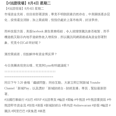
【#法證現場】8月4日 星期二
【#法證現場】8月4日 星期二
市場資金充裕，但目前部署謹慎，畢竟不明朗因素仍然存在，中美關係逐步惡
化，疫情還沒消除，加上業績期，恆指仍處於上落市格局，好淡爭持。
而科技股方面，美股facebook 廣告業務唔錯，令人就憧憬騰訊會否複製，而手
機遊戲又顯示內地手遊銷售收入增長快，所以騰訊同網易都成為資金部署對
象。究竟今日Call 咩好呢？
滙控業績差，但點解仲有資金博反彈？
今日美團表現突出哦，究竟阿Lynn有咩建議呢？
↓↓↓↓↓↓↓↓↓↓↓↓↓↓↓↓↓↓↓↓↓↓↓↓↓↓↓↓↓↓↓↓↓
===========================
同日下午 5:20 會喺「繼續問盤」同你互動。大家立即訂閱新城 Youtube
Channel「新城Play」以及讚好「新城財經台 - 財經直播」專頁，緊貼最新部
署。
#法國巴黎銀行 #法巴 #BNP #法證專頁 #輪證 #窩輪 #牛熊證 #牛熊證重貨區 #牛
熊證即市資金流 #恒指 #港股 #新城財經台 #界內證 #inlinewarrant #炒股 #輪證 #
騰訊 #阿里巴巴 #黃集恩 #林恩