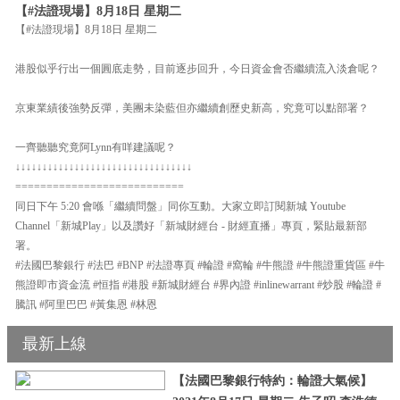
【#法證現場】8月18日 星期二
【#法證現場】8月18日 星期二
港股似乎行出一個圓底走勢，目前逐步回升，今日資金會否繼續流入淡倉呢？
京東業績後強勢反彈，美團未染藍但亦繼續創歷史新高，究竟可以點部署？
一齊聽聽究竟阿Lynn有咩建議呢？
↓↓↓↓↓↓↓↓↓↓↓↓↓↓↓↓↓↓↓↓↓↓↓↓↓↓↓↓↓↓↓↓↓
===========================
同日下午 5:20 會喺「繼續問盤」同你互動。大家立即訂閱新城 Youtube
Channel「新城Play」以及讚好「新城財經台 - 財經直播」專頁，緊貼最新部
署。
#法國巴黎銀行 #法巴 #BNP #法證專頁 #輪證 #窩輪 #牛熊證 #牛熊證重貨區 #牛
熊證即市資金流 #恒指 #港股 #新城財經台 #界內證 #inlinewarrant #炒股 #輪證 #
騰訊 #阿里巴巴 #黃集恩 #林恩
最新上線
【法國巴黎銀行特約：輪證大氣候】