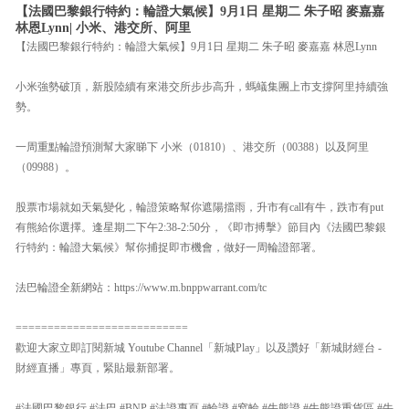
【法國巴黎銀行特約：輪證大氣候】9月1日 星期二 朱子昭 麥嘉嘉
林恩Lynn| 小米、港交所、阿里
【法國巴黎銀行特約：輪證大氣候】9月1日 星期二 朱子昭 麥嘉嘉 林恩Lynn
小米強勢破頂，新股陸續有來港交所步步高升，螞蟻集團上市支撐阿里持續強
勢。
一周重點輪證預測幫大家睇下 小米（01810）、港交所（00388）以及阿里
（09988）。
股票市場就如天氣變化，輪證策略幫你遮陽擋雨，升市有call有牛，跌市有put
有熊給你選擇。逢星期二下午2:38-2:50分，《即市搏擊》節目內《法國巴黎銀
行特約：輪證大氣候》幫你捕捉即市機會，做好一周輪證部署。
法巴輪證全新網站：https://www.m.bnppwarrant.com/tc
===========================
歡迎大家立即訂閱新城 Youtube Channel「新城Play」以及讚好「新城財經台 -
財經直播」專頁，緊貼最新部署。
#法國巴黎銀行 #法巴 #BNP #法證專頁 #輪證 #窩輪 #牛熊證 #牛熊證重貨區 #牛