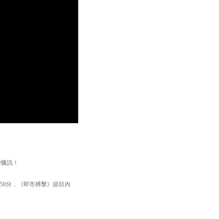
#騰訊！
:50分，《即市搏擊》節目內