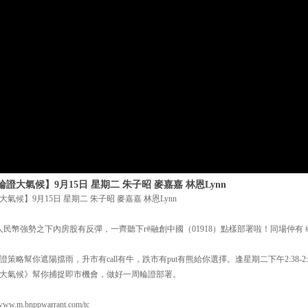
大氣候】9月15日 星期二 朱子昭 麥嘉嘉 林恩Lynn
候】9月15日 星期二 朱子昭 麥嘉嘉 林恩Lynn
，人民幣強勢之下內房股有反彈，一齊聽下r#融創中國（01918）點樣部署啦！同場仲有 
策略幫你遮陽擋雨，升市有call有牛，跌市有put有熊給你選擇。逢星期二下午2:38-2
大氣候》幫你捕捉即市機會，做好一周輪證部署。
m.bnppwarrant.com/tc