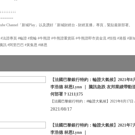
↓↓↓↓↓↓↓↓↓
=======
ube Channel「新城Play」以及讚好「新城財經台 - 財經直播」專頁，緊貼最新部署。
P #法證專頁 #輪證 #窩輪 #牛熊證 #牛熊證重貨區 #牛熊證即市資金流 #恒指 #港股 #
#輪證 #騰訊 #阿里巴巴 #黃集恩 #林恩
【法國巴黎銀行特約：輪證大氣候】2021年8月
李浩德 林恩Lynn ｜ 騰訊急跌 友邦業績帶動
何部署？1211|175
【法國巴黎銀行特約：#輪證大氣候】2021年8月17日
2021/08/17
【法國巴黎銀行特約：輪證大氣候】2021年7月
李浩德 林恩Lynn ｜