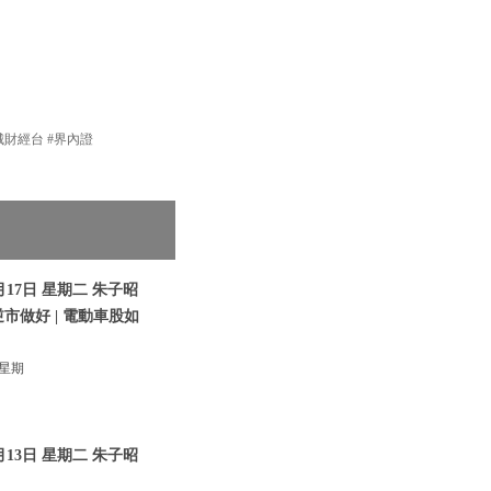
新城財經台 #界內證
17日 星期二 朱子昭
逆市做好 | 電動車股如
 星期
13日 星期二 朱子昭