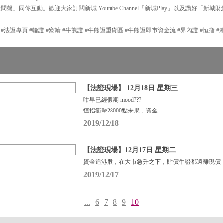
續問盤」同你互動。歡迎大家訂閱新城 Youtube Channel「新城Play」以及讚好「新城
P #法證專頁 #輪證 #窩輪 #牛熊證 #牛熊證重貨區 #牛熊證即市資金流 #界內證 #恒指 
【法證現場】 12月18日 星期三
咁早已經假期 mood???
恒指衝擊28000點未果，資金
2019/12/18
【法證現場】12月17日 星期二
資金追港股，在大市急升之下，貼價牛證都遠離現價
2019/12/17
...
6
7
8
9
10