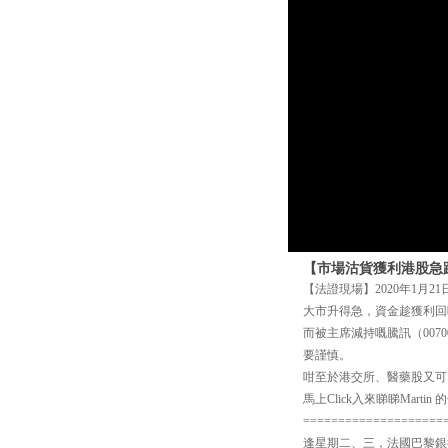
【市場沽貨獲利港股急
【法證現場】2020年1月21
大市升得急，資金趁獲利回
而被主席減持嘅騰訊（007
要謹慎。
咁至於港交所、醫藥股又可
馬上Click入來睇睇Marti
====================
逢星期二、三，法國巴黎銀行嘅