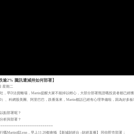
跌逾2% 騰訊遭減持如何部署】
日 星期二
吐，早D沽貨離場，Martin提醒大家不能掉以輕心，大部分部署熊證嘅投資者都已經
00）、科網股美團、阿里巴巴，跌番落來，Martin都話已經有心理準備啦，因為好多
以點部署呢？
n 的分析與部署？
==========================
Martin或Lynn，早上11:20都會喺 【新城財經台 –財經直播】 同你即市部署；