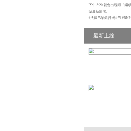
下午 5:20 就會出現喺「繼
貼最新部署。
#法國巴黎銀行 #法巴 #BN
最新上線