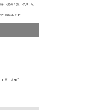
財經台 - 財經直播」專頁，緊
#港股 #新城財經台
，咁買牛證好唔