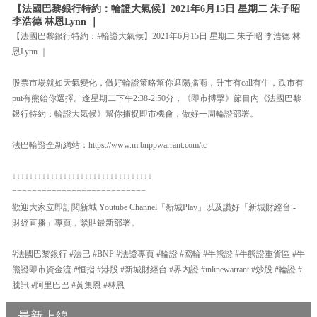
【法國巴黎銀行特約：輪證大氣候】2021年6月15日 星期二 朱子昭
李浩德 林恩Lynn ｜
【法國巴黎銀行特約：#輪證大氣候】2021年6月15日 星期二 朱子昭 李浩德 林
恩Lynn ｜
股票市場就如天氣變化，做好輪證策略幫你遮陽擋雨，升市有call有牛，跌市有
put有熊給你選擇。逢星期二下午2:38-2:50分，《即市搏擊》節目內《法國巴黎
銀行特約：輪證大氣候》幫你捕捉即市機會，做好一周輪證部署。
法巴輪證全新網站：https://www.m.bnppwarrant.com/tc
↓↓↓↓↓↓↓↓↓↓↓↓↓↓↓↓↓↓↓↓↓↓↓↓↓↓↓↓↓↓↓↓↓
===========================
歡迎大家立即訂閱新城 Youtube Channel「新城Play」以及讚好「新城財經台 -
財經直播」專頁，緊貼最新部署。
#法國巴黎銀行 #法巴 #BNP #法證專頁 #輪證 #窩輪 #牛熊證 #牛熊證重貨區 #牛
熊證即市資金流 #恒指 #港股 #新城財經台 #界內證 #inlinewarrant #炒股 #輪證 #
騰訊 #阿里巴巴 #黃集恩 #林恩
最新上線