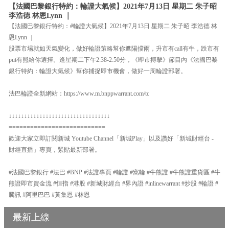
【法國巴黎銀行特約：輪證大氣候】2021年7月13日 星期二 朱子昭
李浩德 林恩Lynn ｜
【法國巴黎銀行特約：#輪證大氣候】2021年7月13日 星期二 朱子昭 李浩德 林
恩Lynn ｜
股票市場就如天氣變化，做好輪證策略幫你遮陽擋雨，升市有call有牛，跌市有
put有熊給你選擇。逢星期二下午2:38-2:50分，《即市搏擊》節目內《法國巴黎
銀行特約：輪證大氣候》幫你捕捉即市機會，做好一周輪證部署。
法巴輪證全新網站：https://www.m.bnppwarrant.com/tc
↓↓↓↓↓↓↓↓↓↓↓↓↓↓↓↓↓↓↓↓↓↓↓↓↓↓↓↓↓↓↓↓↓
===========================
歡迎大家立即訂閱新城 Youtube Channel「新城Play」以及讚好「新城財經台 -
財經直播」專頁，緊貼最新部署。
#法國巴黎銀行 #法巴 #BNP #法證專頁 #輪證 #窩輪 #牛熊證 #牛熊證重貨區 #牛
熊證即市資金流 #恒指 #港股 #新城財經台 #界內證 #inlinewarrant #炒股 #輪證 #
騰訊 #阿里巴巴 #黃集恩 #林恩
最新上線