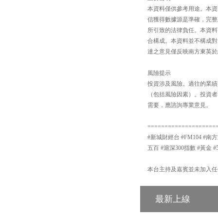
本資料僅供參考用途。本資
信獲得數據源是準確，完整
所引致的法律負任。本資料
合構成。本資料並不構成對
達之意見僅反映南方東英於
風險提示
投資涉及風險。過往的業績
（包括風險因素）。投資者
需要，應諮詢專業意見。
====================
#新城財經台 #FM104 #南方
五百 #滬深300指數 #黃金 #
本台主持及嘉賓並未加入任
最新上線