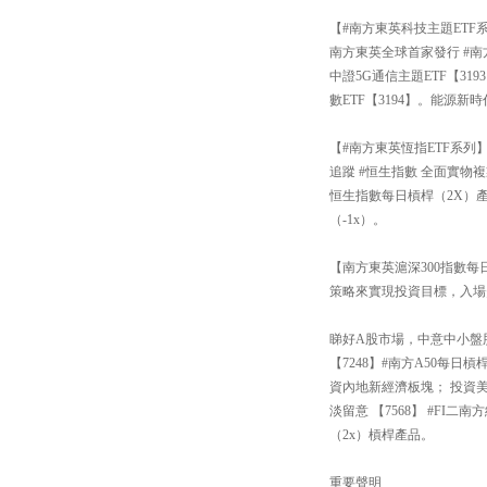
【#南方東英科技主題ETF
南方東英全球首家發行 #南
中證5G通信主題ETF【3
數ETF【3194】。能源新
【#南方東英恆指ETF系列
追蹤 #恒生指數 全面實物複
恒生指數每日槓桿（2X）產
（-1x）。
【南方東英滬深300指數每日
策略來實現投資目標，入場
睇好A股市場，中意中小盤股還
【7248】#南方A50每
資內地新經濟板塊； 投資
淡留意 【7568】 #FI
（2x）槓桿產品。
重要聲明