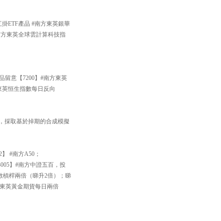
掛ETF產品 #南方東英銀華
#南方東英全球雲計算科技指
品留意【7200】#南方東英
方東英恒生指數每日反向
33】，採取基於掉期的合成模擬
】 #南方A50；
005】#南方中證五百，投
數槓桿兩倍（睇升2倍）；睇
南方東英黃金期貨每日兩倍