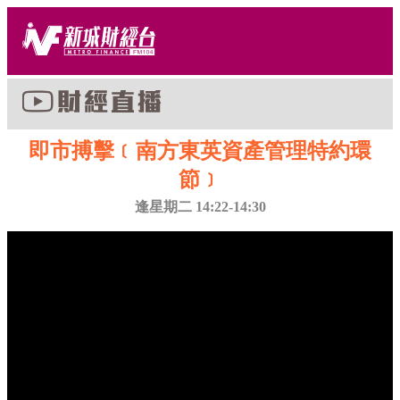
即市搏擊﹝南方東英資產管理特約環
節﹞
逢星期二 14:22-14:30