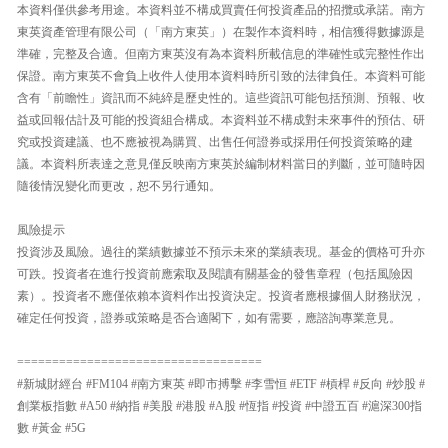
本資料僅供參考用途。本資料並不構成買賣任何投資產品的招攬或承諾。南方
東英資產管理有限公司（「南方東英」）在製作本資料時，相信獲得數據源是
準確，完整及合適。但南方東英沒有為本資料所載信息的準確性或完整性作出
保證。南方東英不會負上收件人使用本資料時所引致的法律負任。本資料可能
含有「前瞻性」資訊而不純綷是歷史性的。這些資訊可能包括預測、預報、收
益或回報估計及可能的投資組合構成。本資料並不構成對未來事件的預估、研
究或投資建議、也不應被視為購買、出售任何證券或採用任何投資策略的建
議。本資料所表達之意見僅反映南方東英於編制材料當日的判斷，並可隨時因
隨後情況變化而更改，恕不另行通知。
風險提示
投資涉及風險。過往的業績數據並不預示未來的業績表現。基金的價格可升亦
可跌。投資者在進行投資前應索取及閱讀有關基金的發售章程（包括風險因
素）。投資者不應僅依賴本資料作出投資決定。投資者應根據個人財務狀況，
確定任何投資，證券或策略是否合適閣下，如有需要，應諮詢專業意見。
===================================
#新城財經台 #FM104 #南方東英 #即市搏擊 #李雪恒 #ETF #槓桿 #反向 #炒股 #
創業板指數 #A50 #納指 #美股 #港股 #A股 #恆指 #投資 #中證五百 #滬深300指
數 #黃金 #5G