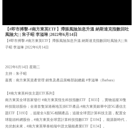
【#即市搏擊-#南方東英ETF】滯脹風險加息升溫 納斯達克指數回吐
風險大| | 朱子昭 李溢琳 |2022年6月14日
【#即市搏擊-#南方東英ETF】滯脹風險加息升溫 納斯達克指數回吐風險大| | 朱
子昭 李溢琳 |2022年6月14日
2022年6月14日 星期二
主持：朱子昭
嘉賓：南方東英資產管理 銷售及產品策略部副總裁 #李溢琳（Barbara）
【#南方東英科技主題ETF系列】
南方東英全球首家發行 #南方東英恆生科技指數ETF 【3033】，實物追蹤30隻
科技龍頭股份；全港首隻深港兩地互掛ETF產品 #南方東英銀華中證5G通信主
題ETF【3193】，追蹤全A股5G相關產品；追蹤全球雲計算科技主題，配置全
球龍頭科網股份，#南方東英全球雲計算科技指數ETF【3194】。能源新時代，
光伏創未來，#南方東英華泰柏瑞中證太陽能產業ETF【3134】。