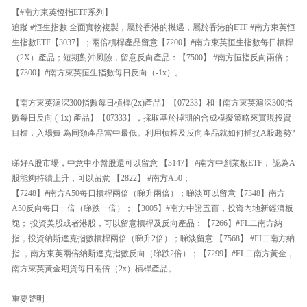
【#南方東英恆指ETF系列】
追蹤 #恒生指數 全面實物複製，屬於香港的機遇，屬於香港的ETF #南方東英恒
生指數ETF【3037】；兩倍槓桿產品留意【7200】#南方東英恒生指數每日槓桿
（2X）產品；短期對沖風險，留意反向產品：【7500】 #南方恒指反向兩倍；
【7300】#南方東英恒生指數每日反向（-1x）。
【南方東英滬深300指數每日槓桿(2x)產品】【07233】和【南方東英滬深300指
數每日反向 (-1x) 產品】【07333】，採取基於掉期的合成模擬策略來實現投資
目標，入場費 為同類產品當中最低。利用槓桿及反向產品就如何捕捉A股趨勢?
睇好A股市場，中意中小盤股還可以留意 【3147】 #南方中創業板ETF； 認為A
股能夠持續上升，可以留意 【2822】 #南方A50；
【7248】#南方A50每日槓桿兩倍（睇升兩倍）；睇淡可以留意【7348】南方
A50反向每日一倍（睇跌一倍）；【3005】#南方中證五百，投資內地新經濟板
塊； 投資美股或者港股，可以留意槓桿及反向產品：【7266】#FL二南方納
指，投資納斯達克指數槓桿兩倍（睇升2倍）；睇淡留意 【7568】 #FI二南方納
指 ，南方東英兩倍納斯達克指數反向（睇跌2倍）；【7299】#FL二南方黃金，
南方東英黃金期貨每日兩倍（2x）槓桿產品。
重要聲明