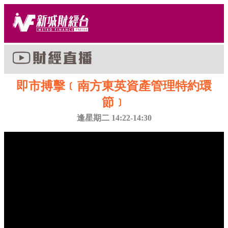
即市搏擊﹝南方東英資產管理特約環
節﹞
逢星期二 14:22-14:30