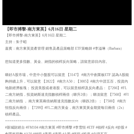
【即市搏擊-南方東英】6月16日 星期二
【即市搏擊-南方東英】6月16日 星期二
主持：朱子昭
嘉賓：南方東英資產管理 銷售及產品策略部 ETF策略師 #李溢琳（Barbara）
想知道更多指數、黃金、納指的槓桿反向策略，請留意節目內容。
睇好A股市場，中意中小盤股可以留意 【3147】 #南方中創業板ETF 認為A股能
夠持續上升，可以留意 【2822】 #南方A50；【3005】#南方中證五百，投資內
地新經濟板塊； 投資美股或者港股，可以留意槓桿及反向產品：【7266】#FL
二南方納指，投資納斯達克指數槓桿兩倍（睇升2倍）；睇淡留意 【7568】 #FI
二南方納指 ， 南方東英兩倍納斯達克指數反向（睇跌2倍）；【7500】 #南方
恒指反向兩倍；【7299】#FL二南方黃金，南方東英黃金期貨每日兩倍（2x）
槓桿產品。
===================================
#新城財經台 #FM104 #南方東英 #即市搏擊 #李雪恒 #ETF #槓桿 #反向 #炒股 #
創業板指數 #A50 #納指 #美股 #港股 #A股 #恆指 #投資 #中證五百