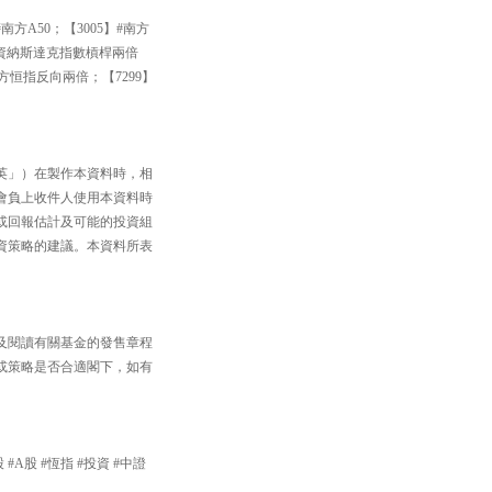
南方A50；【3005】#南方
投資納斯達克指數槓桿兩倍
南方恒指反向兩倍；【7299】
英」）在製作本資料時，相
會負上收件人使用本資料時
或回報估計及可能的投資組
資策略的建議。本資料所表
及閱讀有關基金的發售章程
或策略是否合適閣下，如有
 #A股 #恆指 #投資 #中證