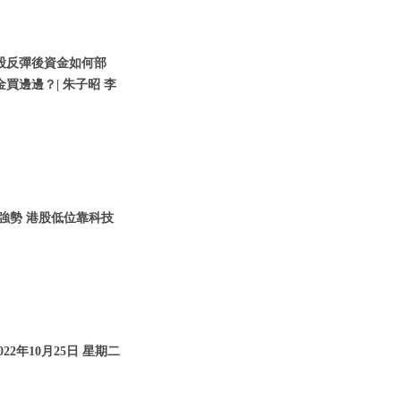
美股反彈後資金如何部
買邊邊？| 朱子昭 李
仍強勢 港股低位靠科技
22年10月25日 星期二