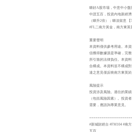
睇好A股市場，中意中小盤股可
中證五百，投資內地新經濟
（睇升2倍）；睇淡留意 【7
#FL二南方黃金，南方東英
重要聲明
本資料僅供參考用途。本資
信獲得數據源是準確，完整
所引致的法律負任。本資料
合構成。本資料並不構成對
達之意見僅反映南方東英於
風險提示
投資涉及風險。過往的業績
（包括風險因素）。投資者
需要，應諮詢專業意見。
====================
#新城財經台 #FM104 #南方
五百