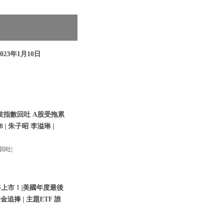
023年1月10日
技指數回吐 A股受拖累
8 | 朱子昭 李溢琳 |
回吐|
將上市！|美國年度最後
金追捧 | 主題ETF 誰