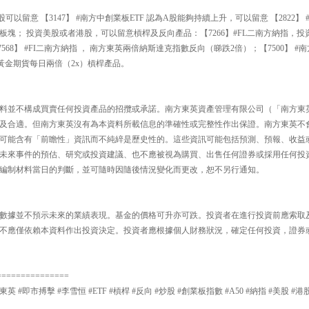
以留意 【3147】 #南方中創業板ETF 認為A股能夠持續上升，可以留意 【2822】 #
板塊； 投資美股或者港股，可以留意槓桿及反向產品：【7266】#FL二南方納指，
568】 #FI二南方納指 ， 南方東英兩倍納斯達克指數反向（睇跌2倍）；【7500】 #
黃金期貨每日兩倍（2x）槓桿產品。
料並不構成買賣任何投資產品的招攬或承諾。南方東英資產管理有限公司（「南方東
及合適。但南方東英沒有為本資料所載信息的準確性或完整性作出保證。南方東英不
可能含有「前瞻性」資訊而不純綷是歷史性的。這些資訊可能包括預測、預報、收益
未來事件的預估、研究或投資建議、也不應被視為購買、出售任何證券或採用任何投
編制材料當日的判斷，並可隨時因隨後情況變化而更改，恕不另行通知。
數據並不預示未來的業績表現。基金的價格可升亦可跌。投資者在進行投資前應索取
不應僅依賴本資料作出投資決定。投資者應根據個人財務狀況，確定任何投資，證券
===============
東英 #即市搏擊 #李雪恒 #ETF #槓桿 #反向 #炒股 #創業板指數 #A50 #納指 #美股 #港股