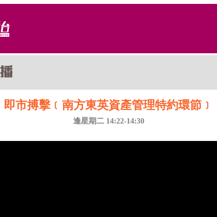
即市搏擊﹝南方東英資產管理特約環節﹞
逢星期二 14:22-14:30