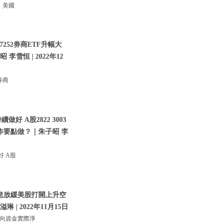
！美國
252券商ETF升幅大
李雪恒 | 2022年12
券商
 A股2822 3003
作要點做？｜朱子昭 李
好 A股
加息放緩美股打開上升空
| 2022年11月15日
北向資金實際淨