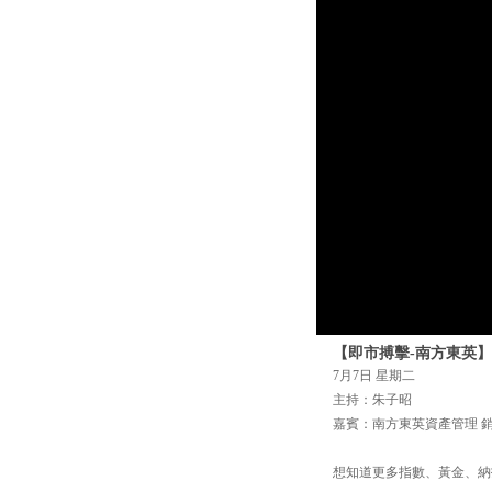
【即市搏擊-南方東英】7
7月7日 星期二
主持：朱子昭
嘉賓：南方東英資產管理 
想知道更多指數、黃金、納