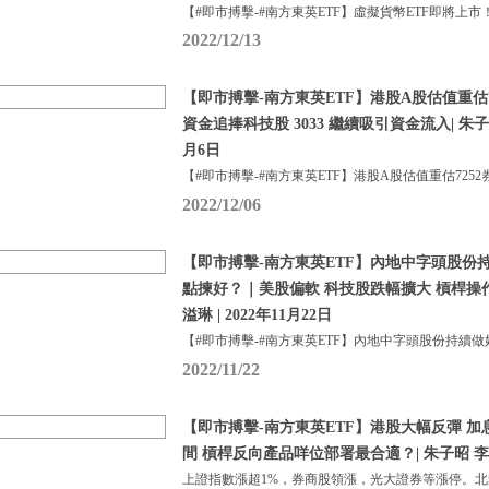
【#即市搏擊-#南方東英ETF】虛擬貨幣ETF即將上市
2022/12/13
【即市搏擊-南方東英ETF】港股A股估值重估7
資金追捧科技股 3033 繼續吸引資金流入| 朱子昭 
月6日
【#即市搏擊-#南方東英ETF】港股A股估值重估7252
2022/12/06
【即市搏擊-南方東英ETF】內地中字頭股份持續做好
點揀好？｜美股偏軟 科技股跌幅擴大 槓桿操
溢琳 | 2022年11月22日
【#即市搏擊-#南方東英ETF】內地中字頭股份持續做
2022/11/22
【即市搏擊-南方東英ETF】港股大幅反彈 
間 槓桿反向產品咩位部署最合適？| 朱子昭 李溢琳 
上證指數漲超1%，券商股領漲，光大證券等漲停。