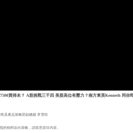
500買得未？ A股挑戰三千四 美股高位有壓力？南方東英Kenneth 同你即
銷售及產品策略部副總裁 李雪恒
指的槓桿反向策略，請留意節目內容。