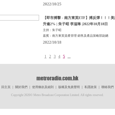
2022/10/25
【即市搏擊 - 南方東英ETF】搏反彈！！！
升逾2% | 朱子昭 李溢琳 |2022年10月18日
主持：朱子昭
嘉賓：南方東英資產管理 銷售及產品策略部副總
2022/10/18
1
2
3
4
5
...
回主頁
｜
關於我們
｜
使用條款及細則
｜
版權及免責聲明
｜
私隱政策
｜
聯絡我們
Copyright 2020© Metro Broadcast Corporation Limited. All rights reserved.