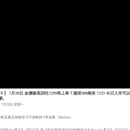
F】 7月28日 金價衝高回吐7299再上車？滬深300兩倍 7233 今日入市
擊。
7月28日 星期一
及產品策略部 ETF策略師 #李溢琳（Barbara）
槓桿(2x)產品】【07233】和【南方東英滬深300指數每日反向 (-1x) 產品】【073