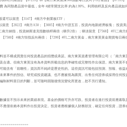
 為同類產品當中最低，全年 #經常開支比率 約為1.99%。利用槓桿及反向產品就如
可以留意 【3147】 #南方中創業板ETF；
留意 【2822】 #南方A50；【3005】#南方中證五百，投資內地新經濟板塊； 投
L二南方納指，投資納斯達克指數槓桿兩倍（睇升2倍）；睇淡留意 【7568】 #FI二南
【7500】 #南方恒指反向兩倍；【7299】#FL二南方黃金，南方東英黃金期貨每日兩
料並不構成買賣任何投資產品的招攬或承諾。南方東英資產管理有限公司（「南方東
及合適。但南方東英沒有為本資料所載信息的準確性或完整性作出保證。南方東英不
可能含有「前瞻性」資訊而不純綷是歷史性的。這些資訊可能包括預測、預報、收益
未來事件的預估、研究或投資建議、也不應被視為購買、出售任何證券或採用任何投
編制材料當日的判斷，並可隨時因隨後情況變化而更改，恕不另行通知。
數據並不預示未來的業績表現。基金的價格可升亦可跌。投資者在進行投資前應索取
不應僅依賴本資料作出投資決定。投資者應根據個人財務狀況，確定任何投資，證券
===============