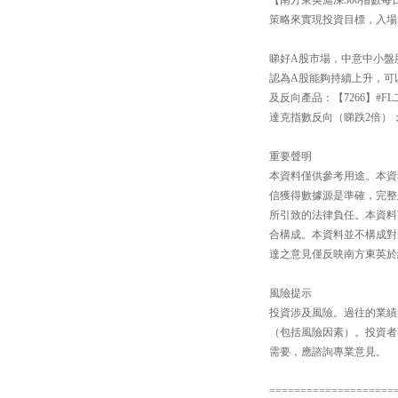
策略來實現投資目標，入場費
睇好A股市場，中意中小盤股還
認為A股能夠持續上升，可以
及反向產品：【7266】#F
達克指數反向（睇跌2倍）；
重要聲明
本資料僅供參考用途。本資
信獲得數據源是準確，完整
所引致的法律負任。本資料
合構成。本資料並不構成對
達之意見僅反映南方東英於
風險提示
投資涉及風險。過往的業績
（包括風險因素）。投資者
需要，應諮詢專業意見。
====================