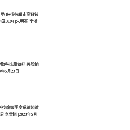
升勢 納指持續走高背後
3194 |朱明亮 李溢
帶動科技股做好 美股納
3年5月23日
 科技龍頭季度業績陸續
 李雪恒 |2023年5月