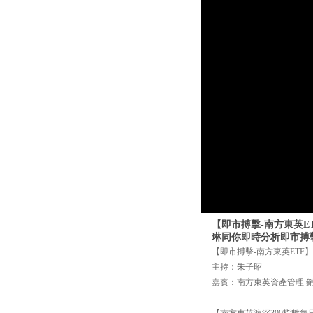
【即市搏擊-南方東英ET
琳同你即時分析即市搏
【即市搏擊-南方東英ETF】 
主持：朱子昭
嘉賓：南方東英資產管理 銷售
【南方東英滬深300指數每日