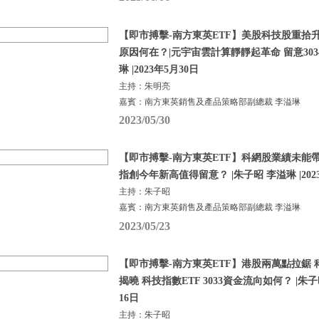
【即市搏擊-南方東英ETF】美股科技股重拾
原因何在？|元宇宙雲計算靜靜起革命 留意3034及
琳 |2023年5月30日
主持：朱明亮
嘉賓：南方東英銷售及產品策略部副總裁 李溢琳
2023/05/30
【即市搏擊-南方東英ETF】科網股業績未能
指創今年新高值得留意？ |朱子昭 李溢琳 |202
主持：朱子昭
嘉賓：南方東英銷售及產品策略部副總裁 李溢琳
2023/05/23
【即市搏擊-南方東英ETF】港股兩萬點拉鋸
揭曉 科技指數ETF 3033資金流向如何？ |朱子昭
16日
主持：朱子昭