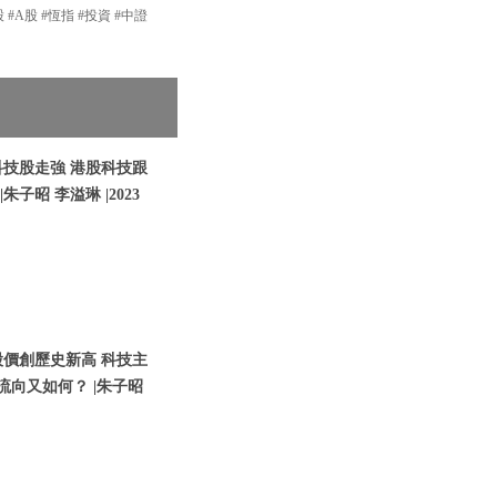
 #A股 #恆指 #投資 #中證
科技股走強 港股科技跟
朱子昭 李溢琳 |2023
股價創歷史新高 科技主
流向又如何？ |朱子昭