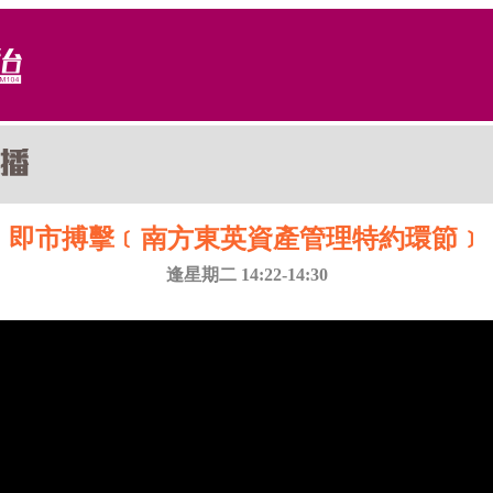
即市搏擊﹝南方東英資產管理特約環節﹞
逢星期二 14:22-14:30