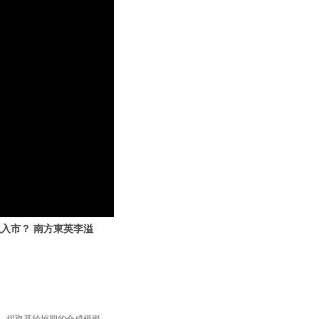
可以入市？ 南方東英李溢
33】，採取基於掉期的合成模擬