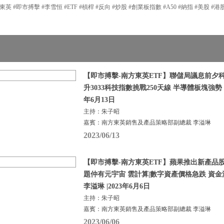
東英 #即市搏擊 #李雪恒 #ETF #槓桿 #反向 #炒股 #創業板指數 #A50 #納指 #美股 #港股
【即市搏擊-南方東英ETF】聯儲局議息前夕
升3033科技指數挑戰250天線 半導體板塊強勢 |
年6月13日
主持：朱子昭
嘉賓：南方東英銷售及產品策略部副總裁 李溢琳
2023/06/13
【即市搏擊-南方東英ETF】蘋果推出新產品
題仲有元宇宙 雲計算|數字資產價格急跌 資金
李溢琳 |2023年6月6日
主持：朱子昭
嘉賓：南方東英銷售及產品策略部副總裁 李溢琳
2023/06/06