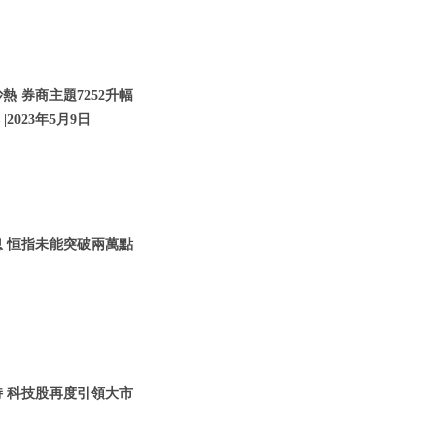
 券商主題7252升幅
2023年5月9日
息 恒指未能突破兩萬點
持 科技股再度引領大市