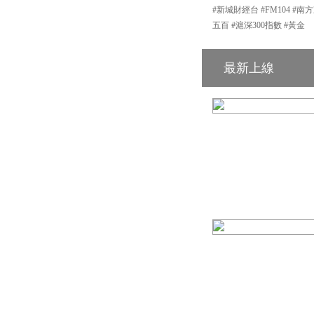
#新城財經台 #FM104 #南方
五百 #滬深300指數 #黃金
最新上線