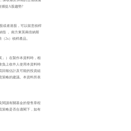
何捕捉A股趨勢?
資美股或者港股，可以留意槓桿
方納指 ， 南方東英兩倍納斯
倍（2x）槓桿產品。
英」）在製作本資料時，相
會負上收件人使用本資料時
或回報估計及可能的投資組
資策略的建議。本資料所表
及閱讀有關基金的發售章程
或策略是否合適閣下，如有