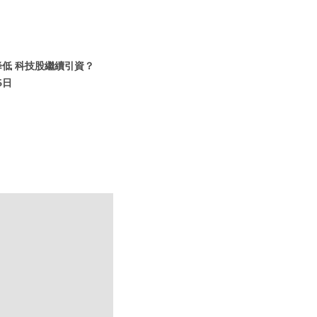
降低 科技股繼續引資？
5日