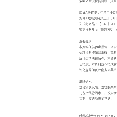
策略來實現投資目標，入場費
睇好A股市場，中意中小盤股還
認為A股能夠持續上升，可以
及反向產品：【7266】#F
達克指數反向（睇跌2倍）；
重要聲明
本資料僅供參考用途。本資
信獲得數據源是準確，完整
所引致的法律負任。本資料
合構成。本資料並不構成對
達之意見僅反映南方東英於
風險提示
投資涉及風險。過往的業績
（包括風險因素）。投資者
需要，應諮詢專業意見。
====================
#新城財經台 #FM104 #南方