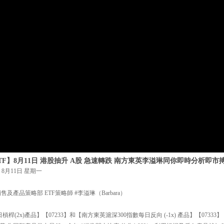
TF】8月11日 港股抽升 A股 急速轉跌 南方東英李溢琳同你即時分析即市
8月11日 星期一
及產品策略部 ETF策略師 #李溢琳（Barbara）
槓桿(2x)產品】【07233】和【南方東英滬深300指數每日反向 (-1x) 產品】【073