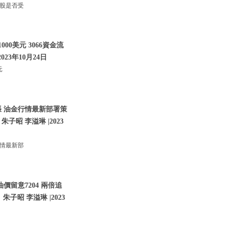
技股是否受
00美元 3066資金流
023年10月24日
元
張 油金行情最新部署策
朱子昭 李溢琳 |2023
行情最新部
價留意7204 兩倍追
子昭 李溢琳 |2023