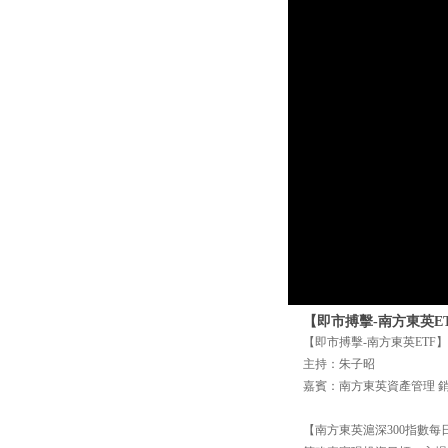
【即市搏擊-南方東英E
【即市搏擊-南方東英ETF】 
主持：朱子昭
嘉賓：南方東英資產管理 銷售
【南方東英滬深300指數每日