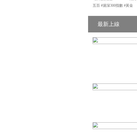
五百 #滬深300指數 #黃金
最新上線