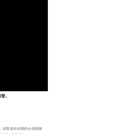
搏擊。
33】，採取基於掉期的合成模擬