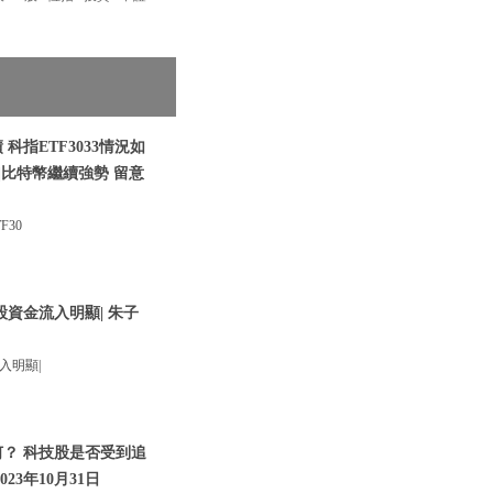
科指ETF3033情況如
|比特幣繼續強勢 留意
30
股資金流入明顯| 朱子
入明顯|
何？ 科技股是否受到追
023年10月31日