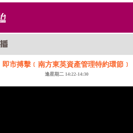
即市搏擊﹝南方東英資產管理特約環節﹞
逢星期二 14:22-14:30