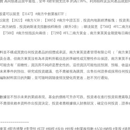
 為同類產品當中最低，全年 #經常開支比率 約為1.99%。利用槓桿及反向產品就如
可以留意 【3147】 #南方中創業板ETF；
留意 【2822】 #南方A50；【3005】#南方中證五百，投資內地新經濟板塊； 投
L二南方納指，投資納斯達克指數槓桿兩倍（睇升2倍）；睇淡留意 【7568】 #FI二南
【7500】 #南方恒指反向兩倍；【7299】#FL二南方黃金，南方東英黃金期貨每日兩
料並不構成買賣任何投資產品的招攬或承諾。南方東英資產管理有限公司（「南方東
及合適。但南方東英沒有為本資料所載信息的準確性或完整性作出保證。南方東英不
可能含有「前瞻性」資訊而不純綷是歷史性的。這些資訊可能包括預測、預報、收益
未來事件的預估、研究或投資建議、也不應被視為購買、出售任何證券或採用任何投
編制材料當日的判斷，並可隨時因隨後情況變化而更改，恕不另行通知。
數據並不預示未來的業績表現。基金的價格可升亦可跌。投資者在進行投資前應索取
不應僅依賴本資料作出投資決定。投資者應根據個人財務狀況，確定任何投資，證券
===============
東英 #即市搏擊 #李雪恒 #ETF #槓桿 #反向 #炒股 #創業板指數 #A50 #納指 #美股 #港股