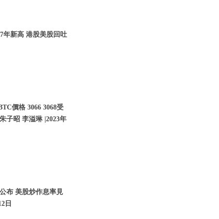
07年新高 港股美股回吐
價格 3066 3068受
子昭 李溢琳 |2023年
將公布 美股炒作息率見
12日