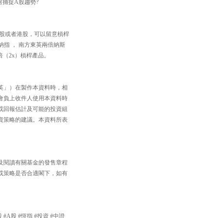
何捕捉A股趨勢?
資美股或者港股，可以留意槓桿
方納指 ， 南方東英兩倍納斯
倍（2x）槓桿產品。
英」）在製作本資料時，相
會負上收件人使用本資料時
或回報估計及可能的投資組
資策略的建議。本資料所表
及閱讀有關基金的發售章程
或策略是否合適閣下，如有
 #A股 #恆指 #投資 #中證