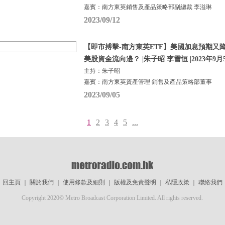
嘉賓：南方東英銷售及產品策略部副總裁 李溢琳
2023/09/12
【即市搏擊-南方東英ETF】美國加息預期又
美股資金流向邊？ |朱子昭 李雪恒 |2023年9月
主持：朱子昭
嘉賓：南方東英資產管理 銷售及產品策略部董事
2023/09/05
1
2
3
4
5
...
回主頁
｜
關於我們
｜
使用條款及細則
｜
版權及免責聲明
｜
私隱政策
｜
聯絡我們
Copyright 2020© Metro Broadcast Corporation Limited. All rights reserved.