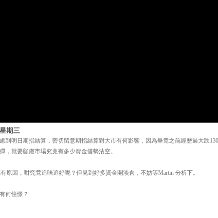
 星期三
到明日期指結算，密切留意期指結算對大市有何影響，因為畢竟之前經歷過大跌1300點，
彈，就要顧慮市場究竟有多少資金借勢沽空。
有原因，咁究竟追唔追好呢？但見到好多資金開淡倉，不妨等Martin 分析下。
有何憧憬？