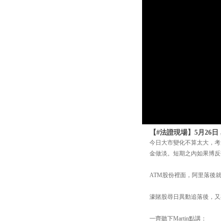
【#法證現場】5月26日
今日大市變化不算太大，考慮
金做淡。短期之內如果博反
ATM股份裡面，阿里落後就
濠賭股尋日異動追落後，又
一齊聽下Martin點講：