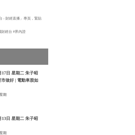
經台 - 財經直播」專頁，緊貼
新城財經台 #界內證
17日 星期二 朱子昭
逆市做好 | 電動車股如
 星期
13日 星期二 朱子昭
 星期