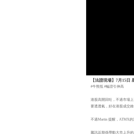
【法證現場】7月15日 
#牛熊抵 #輪證引伸高
港股高開回吐，不過市場上
要透透氣，好在港股成交維
不過Martin 提醒，AT
騰訊近期係帶動大市上升的