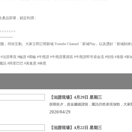
用衍生產品部署，鎖定利潤：
↓↓↓↓↓↓↓↓↓
=======
問盤」同你互動。大家立即訂閱新城 Youtube Channel「新城Play」以及讚好「新城財
P #法證專頁 #輪證 #窩輪 #牛熊證 #牛熊證重貨區 #牛熊證即市資金流 #恒指 #港股 #
#輪證 #騰訊 #阿里巴巴 #黃集恩 #林恩
【法證現場】4月29日 星期三
假期前夕，資金繼續謹慎，騰訊仍然表現強勁，大家
2020/04/29
【法證現場】4月22日 星期三