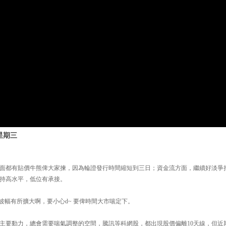
星期三
面都有貼價牛熊俾大家揀，因為輪證發行時間縮短到三日；資金流方面，繼續好淡爭
持高水平，低位有承接。
MX的波幅有所擴大啊，要小心d~ 要俾時間大市喘定下。
主要動力，總會需要喘氣調整的空間，騰訊等科網股，都出現股價偏離10天線，但近