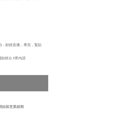
經台 - 財經直播」專頁，緊貼
新城財經台 #界內證
開始留意業績期