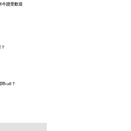
米牛證受歡迎
何？
call？