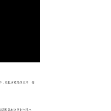
持，指數衝咗幾個星期，都
期調整就稍微回到合理水