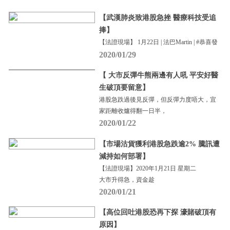
【武漢肺炎致港股急挫 醫療科技受追
捧】
【法證現場】 1月22日 | 法巴Martin | #恭喜發
2020/01/29
【 大市反彈牛熊兩邊有人吼 平安好醫
生破頂要留意】
港股急跌過後見反彈，但反彈力度唔大，宜
家距離收爐得翻一日半，
2020/01/22
【市場沽貨獲利港股急跌逾2% 騰訊遭
減持如何部署】
【法證現場】2020年1月21日 星期二
大市升得急，資金趁
2020/01/21
【高位回吐港股恐再下探 濠賭破頂有
原因】