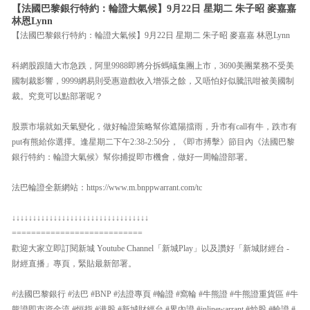
【法國巴黎銀行特約：輪證大氣候】9月22日 星期二 朱子昭 麥嘉嘉
林恩Lynn
【法國巴黎銀行特約：輪證大氣候】9月22日 星期二 朱子昭 麥嘉嘉 林恩Lynn
科網股跟隨大市急跌，阿里9988即將分拆螞蟻集團上市，3690美團業務不受美
國制裁影響，9999網易則受惠遊戲收入增張之餘，又唔怕好似騰訊咁被美國制
裁。究竟可以點部署呢？
股票市場就如天氣變化，做好輪證策略幫你遮陽擋雨，升市有call有牛，跌市有
put有熊給你選擇。逢星期二下午2:38-2:50分，《即市搏擊》節目內《法國巴黎
銀行特約：輪證大氣候》幫你捕捉即市機會，做好一周輪證部署。
法巴輪證全新網站：https://www.m.bnppwarrant.com/tc
↓↓↓↓↓↓↓↓↓↓↓↓↓↓↓↓↓↓↓↓↓↓↓↓↓↓↓↓↓↓↓↓↓
===========================
歡迎大家立即訂閱新城 Youtube Channel「新城Play」以及讚好「新城財經台 -
財經直播」專頁，緊貼最新部署。
#法國巴黎銀行 #法巴 #BNP #法證專頁 #輪證 #窩輪 #牛熊證 #牛熊證重貨區 #牛
熊證即市資金流 #恒指 #港股 #新城財經台 #界內證 #inlinewarrant #炒股 #輪證 #