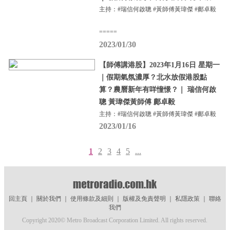
主持：#瑞信何啟聰 #黃師傅黃瑋傑 #鄺卓毅
=====
2023/01/30
【師傅講港股】2023年1月16日 星期一
｜假期氣氛濃厚？北水放假港股點
算？農曆新年有咩憧憬？｜ 瑞信何啟
聰 黃瑋傑黃師傅 鄺卓毅
主持：#瑞信何啟聰 #黃師傅黃瑋傑 #鄺卓毅
2023/01/16
1
2
3
4
5
...
回主頁
｜
關於我們
｜
使用條款及細則
｜
版權及免責聲明
｜
私隱政策
｜
聯絡
我們
Copyright 2020© Metro Broadcast Corporation Limited. All rights reserved.