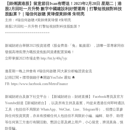
【師傅講港股】留意節目Ivan有嘢送！2023年2月28日 星期二｜港
股2月回吐一月升勢 數字中國建設利好營運商｜打擊短視頻對科技
股點算？｜瑞信何啟聰 黃瑋傑黃師傅 朱明亮
主持：#瑞信何啟聰 #黃師傅黃瑋傑 #朱明亮
港股2月回吐一月升勢 打擊短視頻對科技股點算？
======================
新城財經台舉辦2023投資巡禮《股金齊喜‧「兔」氣揚眉》，請嚟一眾專家同你
發掘高增長潛力嘅投資焦點同資產配置策略！
立即掌握2023市場走勢 http://bit.ly/40q7yjc
逢星期一晚上仲會有 #瑞信何啟聰 同大家分析輪證資金流
記得訂閱＋㩒埋個鐘仔🔔開啟YouTube 通知 🔔
FB: https://www.facebook.com/MetroFinance
新城財經台及旗下社交平台：【新城財經台 – 財經直播】 Facebook專頁及官方
Youtube頻道【新城財經台】，以及所有主持及嘉賓，均從未透過任何即時通訊
工具（包括但不局限於 WhatsApp、WeChat、Line、Telegram等），招攬公眾參
與任何投資買賣，亦未有授權任何人包括但不局限於小編、編輯、助手、助理
等任何第三方進行有關活動。懇請公眾及網上用戶，小心留意，辨清真偽，慎
防受騙。