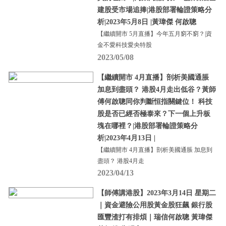
建股受市場追捧|港股部署輪證策略分
析|2023年5月8日 |黃瑋傑 何啟聰
【繼續開市 5月直播】今年五月窮不窮？|資
金不愛科技愛央特股
2023/05/08
【繼續開市 4月直播】剖析美國通脹
加息到盡頭？ 港股4月走出低谷？黃師
傅何啟聰同你判斷恒指關鍵位！ 科技
股是否已經否極泰來？下一個上升板
塊在哪裡？|港股部署輪證策略分
析|2023年4月13日 |
【繼續開市 4月直播】剖析美國通脹 加息到
盡頭？ 港股4月走
2023/04/13
【師傅講港股】2023年3月14日 星期二
｜資金避險公用股黃金股狂飆 銀行股
匯豐渣打有排煩｜瑞信何啟聰 黃瑋傑