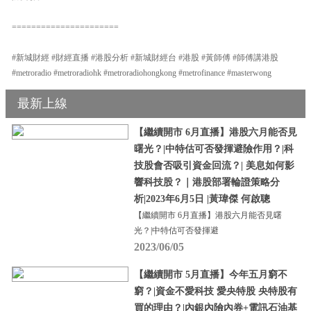
======================
#新城財經 #財經直播 #港股分析 #新城財經台 #港股 #黃師傅 #師傅講港股
#metroradio #metroradiohk #metroradiohongkong #metrofinance #masterwong
最新上線
【繼續開市 6月直播】港股六月能否見
曙光？|中特估可否發揮避險作用？|科
技股會否吸引資金回流？| 美息如何影
響科技股？｜港股部署輪證策略分
析|2023年6月5日 |黃瑋傑 何啟聰
【繼續開市 6月直播】港股六月能否見曙
光？|中特估可否發揮避
2023/06/05
【繼續開市 5月直播】今年五月窮不
窮？|資金不愛科技 愛央特股 央特股有
買的理由？|內銀內險內券+電訊石油基