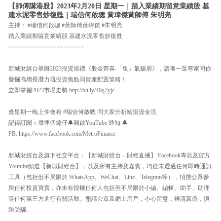
【師傅講港股】2023年2月20日 星期一｜踏入業績期留意業績股 基
建水泥零售炒復甦｜瑞信何啟聰 黃瑋傑黃師傅 朱明亮
主持： #瑞信何啟聰 #黃師傅黃瑋傑 #朱明亮
踏入業績期留意業績股 基建水泥零售炒復甦
======================
新城財經台舉辦2023投資巡禮《股金齊喜‧「兔」氣揚眉》，請嚟一眾專家同你
發掘高增長潛力嘅投資焦點同資產配置策略！
立即掌握2023市場走勢 http://bit.ly/40q7yjc
逢星期一晚上仲會有 #瑞信何啟聰 同大家分析輪證資金流
記得訂閱＋㩒埋個鐘仔🔔開啟YouTube 通知 🔔
FB: https://www.facebook.com/MetroFinance
新城財經台及旗下社交平台：【新城財經台 – 財經直播】 Facebook專頁及官方
Youtube頻道【新城財經台】，以及所有主持及嘉賓，均從未透過任何即時通訊
工具（包括但不局限於 WhatsApp、WeChat、Line、Telegram等），招攬公眾參
與任何投資買賣，亦未有授權任何人包括但不局限於小編、編輯、助手、助理
等任何第三方進行有關活動。懇請公眾及網上用戶，小心留意，辨清真偽，慎
防受騙。