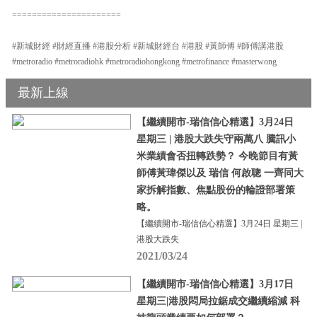
======================
#新城財經 #財經直播 #港股分析 #新城財經台 #港股 #黃師傅 #師傅講港股
#metroradio #metroradiohk #metroradiohongkong #metrofinance #masterwong
最新上線
【繼續開市-瑞信信心精選】3月24日
星期三 | 港股大跌失守兩萬八 騰訊小
米業績會否扭轉跌勢？ 今晚節目有黃
師傅黃瑋傑以及 瑞信 何啟聰 一齊同大
家拆解指數、焦點股份的輪證部署策
略。
【繼續開市-瑞信信心精選】3月24日 星期三 |
港股大跌失
2021/03/24
【繼續開市-瑞信信心精選】3月17日
星期三|港股悶局拉鋸成交繼續縮減 科