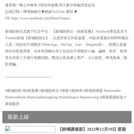
逢星期一晚上仲會有 #瑞信何啟聰 同大家分析輪證資金流
記得訂閱＋㩒埋個鐘仔🔔開啟YouTube 通知 🔔
FB: https://www.facebook.com/MetroFinance
新城財經台及旗下社交平台：【新城財經台 – 財經直播】 Facebook專頁及官方
Youtube頻道【新城財經台】，以及所有主持及嘉賓，均從未透過任何即時通訊
工具（包括但不局限於 WhatsApp、WeChat、Line、Telegram等），招攬公眾參
與任何投資買賣，亦未有授權任何人包括但不局限於小編、編輯、助手、助理
等任何第三方進行有關活動。懇請公眾及網上用戶，小心留意，辨清真偽，慎
防受騙。
======================
#新城財經 #財經直播 #新城財經台 #港股 #黃師傅 #師傅講港股 #metroradio
#metroradiohk #metroradiohongkong #metrofinance #masterwong #講港股識投資 #
新城盤房
最新上線
【師傅講港股】2022年12月19日 星期