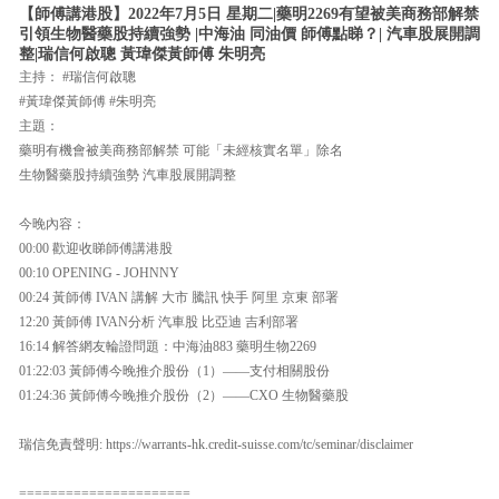
【師傅講港股】2022年7月5日 星期二|藥明2269有望被美商務部解禁
引領生物醫藥股持續強勢 |中海油 同油價 師傅點睇？| 汽車股展開調
整|瑞信何啟聰 黃瑋傑黃師傅 朱明亮
主持： #瑞信何啟聰
#黃瑋傑黃師傅 #朱明亮
主題：
藥明有機會被美商務部解禁 可能「未經核實名單」除名
生物醫藥股持續強勢 汽車股展開調整
今晚內容：
00:00 歡迎收睇師傅講港股
00:10 OPENING - JOHNNY
00:24 黃師傅 IVAN 講解 大市 騰訊 快手 阿里 京東 部署
12:20 黃師傅 IVAN分析 汽車股 比亞迪 吉利部署
16:14 解答網友輪證問題：中海油883 藥明生物2269
01:22:03 黃師傅今晚推介股份（1）——支付相關股份
01:24:36 黃師傅今晚推介股份（2）——CXO 生物醫藥股
瑞信免責聲明: https://warrants-hk.credit-suisse.com/tc/seminar/disclaimer
======================