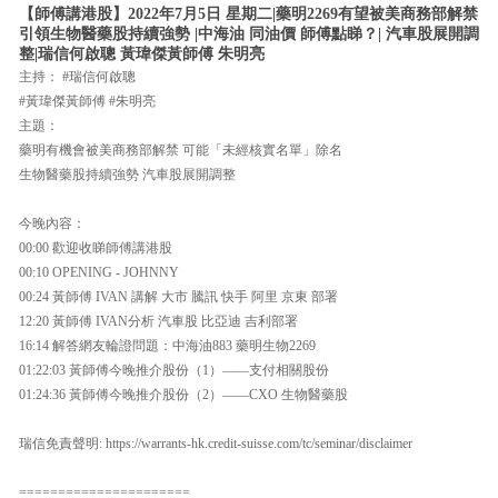
【師傅講港股】2022年7月5日 星期二|藥明2269有望被美商務部解禁
引領生物醫藥股持續強勢 |中海油 同油價 師傅點睇？| 汽車股展開調
整|瑞信何啟聰 黃瑋傑黃師傅 朱明亮
主持： #瑞信何啟聰
#黃瑋傑黃師傅 #朱明亮
主題：
藥明有機會被美商務部解禁 可能「未經核實名單」除名
生物醫藥股持續強勢 汽車股展開調整
今晚內容：
00:00 歡迎收睇師傅講港股
00:10 OPENING - JOHNNY
00:24 黃師傅 IVAN 講解 大市 騰訊 快手 阿里 京東 部署
12:20 黃師傅 IVAN分析 汽車股 比亞迪 吉利部署
16:14 解答網友輪證問題：中海油883 藥明生物2269
01:22:03 黃師傅今晚推介股份（1）——支付相關股份
01:24:36 黃師傅今晚推介股份（2）——CXO 生物醫藥股
瑞信免責聲明: https://warrants-hk.credit-suisse.com/tc/seminar/disclaimer
======================