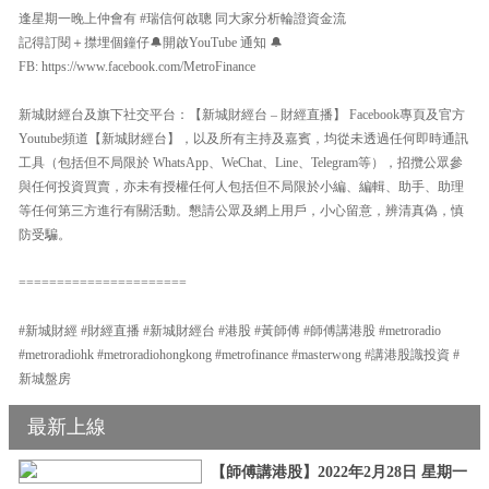
逢星期一晚上仲會有 #瑞信何啟聰 同大家分析輪證資金流
記得訂閱＋㩒埋個鐘仔🔔開啟YouTube 通知 🔔
FB: https://www.facebook.com/MetroFinance
新城財經台及旗下社交平台：【新城財經台 – 財經直播】 Facebook專頁及官方
Youtube頻道【新城財經台】，以及所有主持及嘉賓，均從未透過任何即時通訊
工具（包括但不局限於 WhatsApp、WeChat、Line、Telegram等），招攬公眾參
與任何投資買賣，亦未有授權任何人包括但不局限於小編、編輯、助手、助理
等任何第三方進行有關活動。懇請公眾及網上用戶，小心留意，辨清真偽，慎
防受騙。
======================
#新城財經 #財經直播 #新城財經台 #港股 #黃師傅 #師傅講港股 #metroradio
#metroradiohk #metroradiohongkong #metrofinance #masterwong #講港股識投資 #
新城盤房
最新上線
【師傅講港股】2022年2月28日 星期一