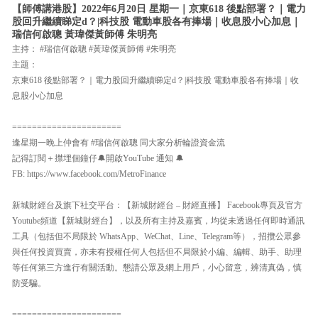
【師傅講港股】2022年6月20日 星期一｜京東618 後點部署？｜電力
股回升繼續睇定d？|科技股 電動車股各有捧場｜收息股小心加息｜
瑞信何啟聰 黃瑋傑黃師傅 朱明亮
主持： #瑞信何啟聰 #黃瑋傑黃師傅 #朱明亮
主題：
京東618 後點部署？｜電力股回升繼續睇定d？|科技股 電動車股各有捧場｜收
息股小心加息
======================
逢星期一晚上仲會有 #瑞信何啟聰 同大家分析輪證資金流
記得訂閱＋㩒埋個鐘仔🔔開啟YouTube 通知 🔔
FB: https://www.facebook.com/MetroFinance
新城財經台及旗下社交平台：【新城財經台 – 財經直播】 Facebook專頁及官方
Youtube頻道【新城財經台】，以及所有主持及嘉賓，均從未透過任何即時通訊
工具（包括但不局限於 WhatsApp、WeChat、Line、Telegram等），招攬公眾參
與任何投資買賣，亦未有授權任何人包括但不局限於小編、編輯、助手、助理
等任何第三方進行有關活動。懇請公眾及網上用戶，小心留意，辨清真偽，慎
防受騙。
======================