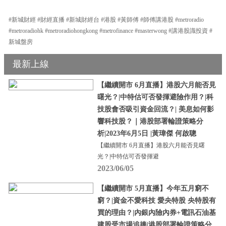
#新城財經 #財經直播 #新城財經台 #港股 #黃師傅 #師傅講港股 #metroradio
#metroradiohk #metroradiohongkong #metrofinance #masterwong #講港股識投資 #
新城盤房
最新上線
【繼續開市 6月直播】港股六月能否見
曙光？|中特估可否發揮避險作用？|科
技股會否吸引資金回流？| 美息如何影
響科技股？｜港股部署輪證策略分
析|2023年6月5日 |黃瑋傑 何啟聰
【繼續開市 6月直播】港股六月能否見曙
光？|中特估可否發揮避
2023/06/05
【繼續開市 5月直播】今年五月窮不
窮？|資金不愛科技 愛央特股 央特股有
買的理由？|內銀內險內券+電訊石油基
建股受市場追捧|港股部署輪證策略分