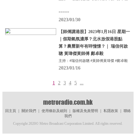
=====
2023/01/30
【師傅講港股】2023年1月16日 星期一
｜假期氣氛濃厚？北水放假港股點
算？農曆新年有咩憧憬？｜ 瑞信何啟
聰 黃瑋傑黃師傅 鄺卓毅
主持：#瑞信何啟聰 #黃師傅黃瑋傑 #鄺卓毅
2023/01/16
1
2
3
4
5
...
回主頁
｜
關於我們
｜
使用條款及細則
｜
版權及免責聲明
｜
私隱政策
｜
聯絡
我們
Copyright 2020© Metro Broadcast Corporation Limited. All rights reserved.