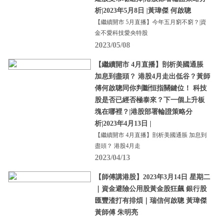
析|2023年5月8日 |黃瑋傑 何啟聰
【繼續開市 5月直播】今年五月窮不窮？|資
金不愛科技愛央特股
2023/05/08
【繼續開市 4月直播】剖析美國通脹
加息到盡頭？ 港股4月走出低谷？黃師
傅何啟聰同你判斷恒指關鍵位！ 科技
股是否已經否極泰來？下一個上升板
塊在哪裡？|港股部署輪證策略分
析|2023年4月13日 |
【繼續開市 4月直播】剖析美國通脹 加息到
盡頭？ 港股4月走
2023/04/13
【師傅講港股】2023年3月14日 星期二
｜資金避險公用股黃金股狂飆 銀行股
匯豐渣打有排煩｜瑞信何啟聰 黃瑋傑
黃師傅 朱明亮