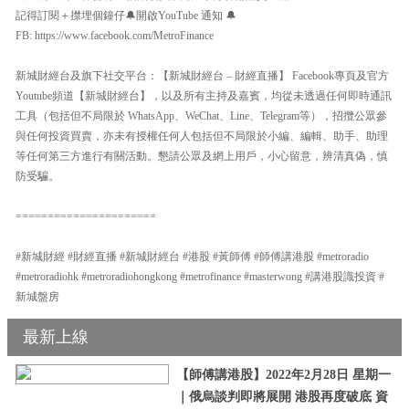
記得訂閱＋㩒埋個鐘仔🔔開啟YouTube 通知 🔔
FB: https://www.facebook.com/MetroFinance
新城財經台及旗下社交平台：【新城財經台 – 財經直播】 Facebook專頁及官方
Youtube頻道【新城財經台】，以及所有主持及嘉賓，均從未透過任何即時通訊
工具（包括但不局限於 WhatsApp、WeChat、Line、Telegram等），招攬公眾參
與任何投資買賣，亦未有授權任何人包括但不局限於小編、編輯、助手、助理
等任何第三方進行有關活動。懇請公眾及網上用戶，小心留意，辨清真偽，慎
防受騙。
======================
#新城財經 #財經直播 #新城財經台 #港股 #黃師傅 #師傅講港股 #metroradio
#metroradiohk #metroradiohongkong #metrofinance #masterwong #講港股識投資 #
新城盤房
最新上線
【師傅講港股】2022年2月28日 星期一
｜俄烏談判即將展開 港股再度破底 資