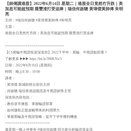
【師傅講港股】2022年6月14日 星期二｜港股全日竟然冇升跌｜美
加息可能超預期 匯豐渣打受追捧｜瑞信何啟聰 黃瑋傑黃師傅 朱明
亮
主持：#瑞信何啟聰 #黃瑋傑黃師傅 #朱明亮
主題：
港股全日竟然冇升跌｜美加息可能超預期 匯豐渣打受追捧
=============================
【CS窩輪牛熊證投資深造班】2022下半年︱窩輪、牛熊證點部署？
了解更多 ▶️▶️▶️ https://bit.ly/390KNw5
日期：2022年6月16日 (星期四)
時間：晚上8:30 – 10:00
講者：
- 黃瑋傑 新城財經台節目主持
- 何啟聰 瑞信香港認股證及牛熊證銷售主管
深造班內容包括：
- 教你逆市揀股、掌握輪證部署
- 如何賺取正股波幅帶來的利潤潛力
- 掌握窩輪及牛熊證策略，提升下半年獲利機會
======================
逢星期一晚上仲會有 #瑞信何啟聰 同大家分析輪證資金流