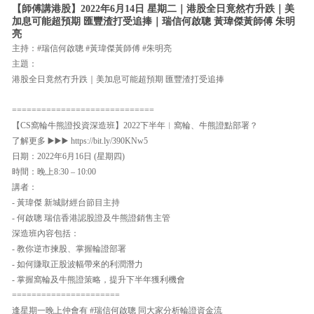
【師傅講港股】2022年6月14日 星期二｜港股全日竟然冇升跌｜美
加息可能超預期 匯豐渣打受追捧｜瑞信何啟聰 黃瑋傑黃師傅 朱明
亮
主持：#瑞信何啟聰 #黃瑋傑黃師傅 #朱明亮
主題：
港股全日竟然冇升跌｜美加息可能超預期 匯豐渣打受追捧
=============================
【CS窩輪牛熊證投資深造班】2022下半年︱窩輪、牛熊證點部署？
了解更多 ▶️▶️▶️ https://bit.ly/390KNw5
日期：2022年6月16日 (星期四)
時間：晚上8:30 – 10:00
講者：
- 黃瑋傑 新城財經台節目主持
- 何啟聰 瑞信香港認股證及牛熊證銷售主管
深造班內容包括：
- 教你逆市揀股、掌握輪證部署
- 如何賺取正股波幅帶來的利潤潛力
- 掌握窩輪及牛熊證策略，提升下半年獲利機會
======================
逢星期一晚上仲會有 #瑞信何啟聰 同大家分析輪證資金流