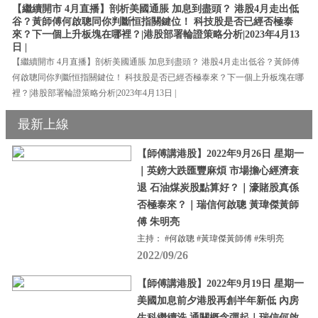
【繼續開市 4月直播】剖析美國通脹 加息到盡頭？ 港股4月走出低
谷？黃師傅何啟聰同你判斷恒指關鍵位！ 科技股是否已經否極泰
來？下一個上升板塊在哪裡？|港股部署輪證策略分析|2023年4月13
日 |
【繼續開市 4月直播】剖析美國通脹 加息到盡頭？ 港股4月走出低谷？黃師傅
何啟聰同你判斷恒指關鍵位！ 科技股是否已經否極泰來？下一個上升板塊在哪
裡？|港股部署輪證策略分析|2023年4月13日 |
最新上線
【師傅講港股】2022年9月26日 星期一
｜英鎊大跌匯豐麻煩 市場擔心經濟衰
退 石油煤炭股點算好？｜濠賭股真係
否極泰來？｜瑞信何啟聰 黃瑋傑黃師
傅 朱明亮
主持： #何啟聰 #黃瑋傑黃師傅 #朱明亮
2022/09/26
【師傅講港股】2022年9月19日 星期一
美國加息前夕港股再創半年新低 內房
生科繼續洗 通關概念彈起｜瑞信何啟