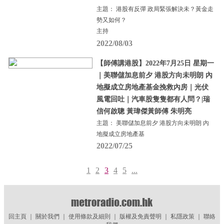
主題： 港股有反彈 政局緊張解決未？黃金走
勢又如何？
主持
2022/08/03
【師傅講港股】2022年7月25日 星期一
｜美聯儲加息前夕 港股方向未明朗 內
地擬成立房地產基金挽救內房｜光伏
風電回吐｜汽車股隻隻都有人問？|瑞
信何啟聰 黃瑋傑黃師傅 朱明亮
主題： 美聯儲加息前夕 港股方向未明朗 內
地擬成立房地產基
2022/07/25
1
2
3
4
5
...
回主頁
｜
關於我們
｜
使用條款及細則
｜
版權及免責聲明
｜
私隱政策
｜
聯絡