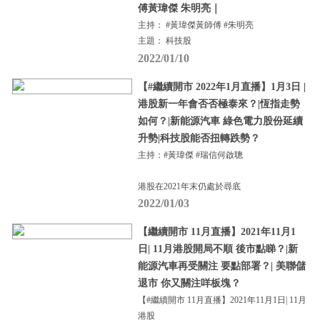
傅黃瑋傑 朱明亮｜
主持： #黃瑋傑黃師傅 #朱明亮
主題： 科技股
2022/01/10
【#繼續開市 2022年1月直播】1月3日 |
港股新一年會否否極泰來？|恆指走勢
如何？|新能源汽車 綠色電力股份延續
升勢|科技股能否扭轉跌勢？
主持：#黃瑋傑 #瑞信何啟聰
港股在2021年末仍處於尋底
2022/01/03
【繼續開市 11月直播】2021年11月1
日| 11月港股開局不順 後市點睇？|新
能源汽車再受關注 要點部署？| 美聯儲
退市 你又關注咩板塊？
【#繼續開市 11月直播】2021年11月1日| 11月
港股