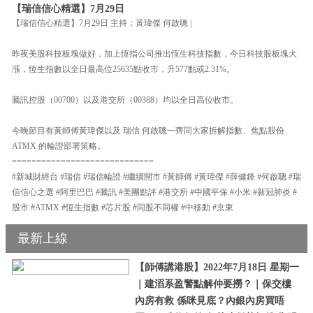
【瑞信信心精選】7月29日
【瑞信信心精選】7月29日 主持：黃瑋傑 何啟聰 |
昨夜美股科技板塊做好，加上恆指公司推出恆生科技指數，今日科技股板塊大
漲，恆生指數以全日最高位25635點收市，升577點或2.31%。
騰訊控股（00700）以及港交所（00388）均以全日高位收市。
今晚節目有黃師傅黃瑋傑以及 瑞信 何啟聰一齊同大家拆解指數、焦點股份
ATMX 的輪證部署策略。
=============================
#新城財經台 #瑞信 #瑞信輪證 #繼續開市 #黃師傅 #黃瑋傑 #薛健鋒 #何啟聰 #瑞
信信心之選 #阿里巴巴 #騰訊 #美團點評 #港交所 #中國平保 #小米 #新冠肺炎 #
股市 #ATMX #恆生指數 #芯片股 #同股不同權 #中移動 #京東
最新上線
【師傅講港股】2022年7月18日 星期一
｜建滔系盈警點解仲要撈？｜保交樓
內房有救 係咪見底？內銀內房買唔