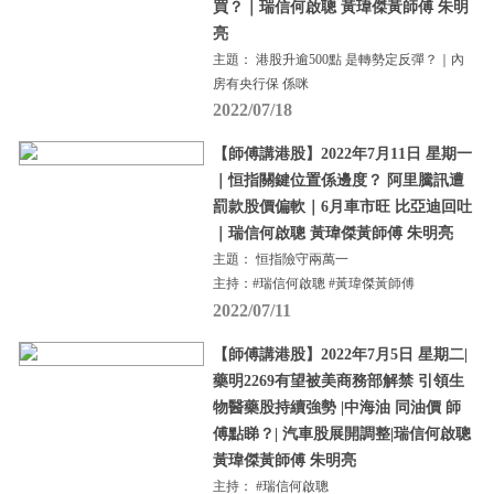
買？｜瑞信何啟聰 黃瑋傑黃師傅 朱明
亮
主題： 港股升逾500點 是轉勢定反彈？｜內
房有央行保 係咪
2022/07/18
【師傅講港股】2022年7月11日 星期一
｜恒指關鍵位置係邊度？ 阿里騰訊遭
罰款股價偏軟｜6月車市旺 比亞迪回吐
｜瑞信何啟聰 黃瑋傑黃師傅 朱明亮
主題： 恒指險守兩萬一
主持：#瑞信何啟聰 #黃瑋傑黃師傅
2022/07/11
【師傅講港股】2022年7月5日 星期二|
藥明2269有望被美商務部解禁 引領生
物醫藥股持續強勢 |中海油 同油價 師
傅點睇？| 汽車股展開調整|瑞信何啟聰
黃瑋傑黃師傅 朱明亮
主持： #瑞信何啟聰