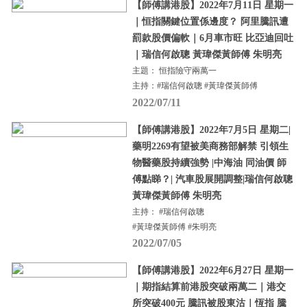
【師傅講港股】2022年7月11日 星期一
｜恒指關鍵位置係邊度？ 阿里騰訊遭
罰款股價偏軟｜6月車市旺 比亞迪回吐
｜瑞信何啟聰 黃瑋傑黃師傅 朱明亮
主題： 恒指險守兩萬一
主持：#瑞信何啟聰 #黃瑋傑黃師傅
2022/07/11
【師傅講港股】2022年7月5日 星期二|
藥明2269有望被美商務部解禁 引領生
物醫藥股持續強勢 |中海油 同油價 師
傅點睇？| 汽車股展開調整|瑞信何啟聰
黃瑋傑黃師傅 朱明亮
主持： #瑞信何啟聰
#黃瑋傑黃師傅 #朱明亮
2022/07/05
【師傅講港股】2022年6月27日 星期一
｜期指結算前港股突破兩萬二｜港交
所突破400元 騰訊被股東沽｜恆指 騰