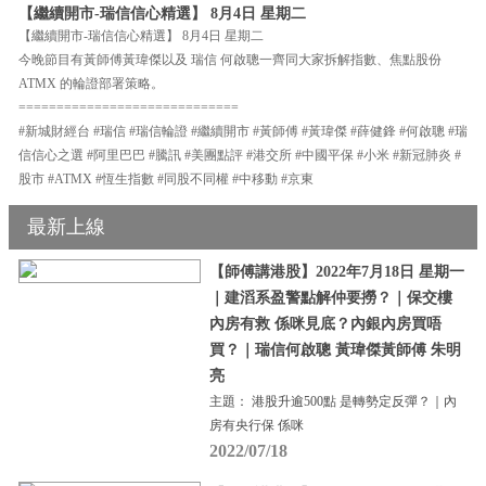
【繼續開市-瑞信信心精選】 8月4日 星期二
【繼續開市-瑞信信心精選】 8月4日 星期二
今晚節目有黃師傅黃瑋傑以及 瑞信 何啟聰一齊同大家拆解指數、焦點股份
ATMX 的輪證部署策略。
=============================
#新城財經台 #瑞信 #瑞信輪證 #繼續開市 #黃師傅 #黃瑋傑 #薛健鋒 #何啟聰 #瑞
信信心之選 #阿里巴巴 #騰訊 #美團點評 #港交所 #中國平保 #小米 #新冠肺炎 #
股市 #ATMX #恆生指數 #同股不同權 #中移動 #京東
最新上線
【師傅講港股】2022年7月18日 星期一
｜建滔系盈警點解仲要撈？｜保交樓
內房有救 係咪見底？內銀內房買唔
買？｜瑞信何啟聰 黃瑋傑黃師傅 朱明
亮
主題： 港股升逾500點 是轉勢定反彈？｜內
房有央行保 係咪
2022/07/18