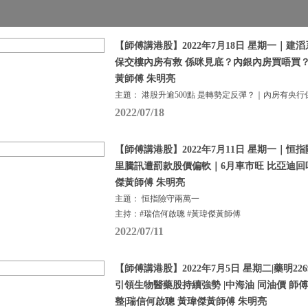
【師傅講港股】2022年7月18日 星期一｜
保交樓內房有救 係咪見底？內銀內房買唔買？
黃師傅 朱明亮
主題： 港股升逾500點 是轉勢定反彈？｜內房有央行
2022/07/18
【師傅講港股】2022年7月11日 星期一｜恒
里騰訊遭罰款股價偏軟｜6月車市旺 比亞迪回
傑黃師傅 朱明亮
主題： 恒指險守兩萬一
主持：#瑞信何啟聰 #黃瑋傑黃師傅
2022/07/11
【師傅講港股】2022年7月5日 星期二|藥明2
引領生物醫藥股持續強勢 |中海油 同油價 師傅
整|瑞信何啟聰 黃瑋傑黃師傅 朱明亮