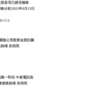
技股是否已經否極泰
析|2023年4月13日
股4月走
資金避險公用股黃金股狂飆
師傅 朱明亮
兩萬一即回 中資電訊高
瑋傑黃師傅 朱明亮