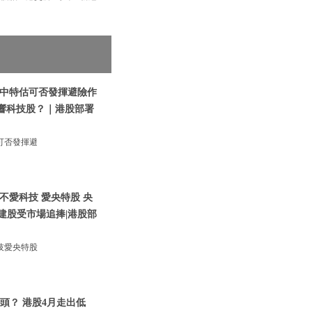
|中特估可否發揮避險作
影響科技股？｜港股部署
可否發揮避
不愛科技 愛央特股 央
建股受市場追捧|港股部
技愛央特股
頭？ 港股4月走出低