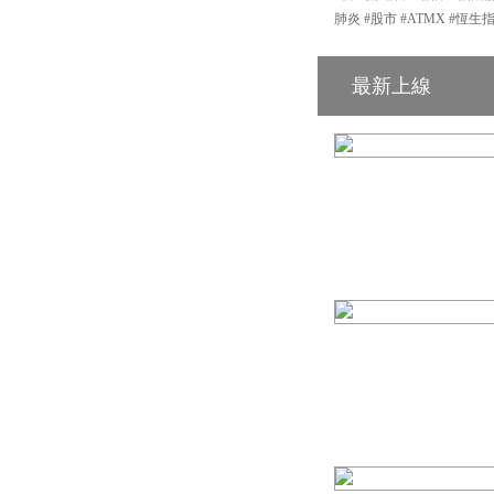
肺炎 #股市 #ATMX #恆生
最新上線