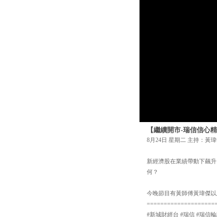
【繼續開市-瑞信信心精
8月24日 星期二 主持：黃瑋
新經濟股在業績帶動下飆升
何？
今晚節目有黃師傅黃瑋傑以
====================
#新城財經台 #瑞信 #瑞信輪