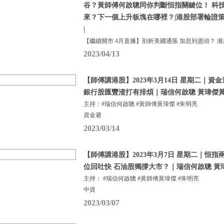
谷？黃師傅何啟聰同你判斷恒指關鍵位！ 科
來？下一個上升板塊在哪裡？|港股部署輪證策略分
|
【繼續開市 4月直播】剖析美國通脹 加息到盡頭？ 港
2023/04/13
【師傅講港股】2023年3月14日 星期二｜
銀行股匯豐渣打有排煩｜瑞信何啟聰 黃瑋傑黃
主持：#瑞信何啟聰 #黃師傅黃瑋傑 #朱明亮
資金避
2023/03/14
【師傅講港股】2023年3月7日 星期二｜恒指
位回吐快 石油股獨撐大市？｜瑞信何啟聰 黃
主持： #瑞信何啟聰 #黃師傅黃瑋傑 #朱明亮
中資
2023/03/07