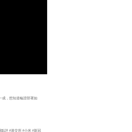
一成，想知道輪證部署如
團點評 #港交所 #小米 #新冠