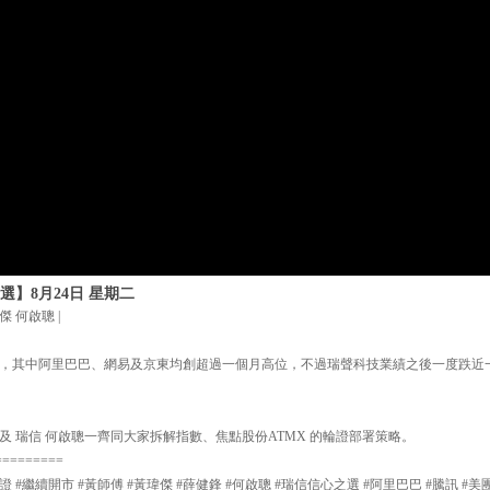
選】8月24日 星期二
傑 何啟聰 |
，其中阿里巴巴、網易及京東均創超過一個月高位，不過瑞聲科技業績之後一度跌近
及 瑞信 何啟聰一齊同大家拆解指數、焦點股份ATMX 的輪證部署策略。
=========
證 #繼續開市 #黃師傅 #黃瑋傑 #薛健鋒 #何啟聰 #瑞信信心之選 #阿里巴巴 #騰訊 #美