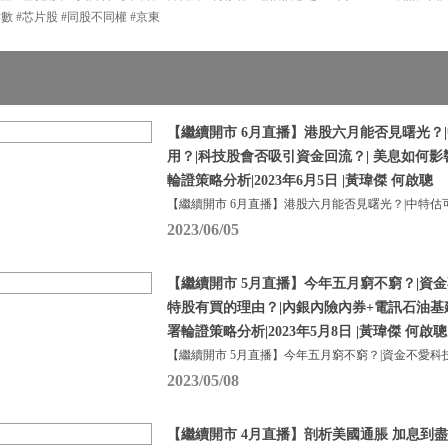
指數 #芯片股 #同股不同權 #京東
【繼續開市 6月直播】港股六月能否見曙光？
用？|科技股會否吸引資金回流？| 美息如何
輪證策略分析|2023年6月5日 |黃瑋傑 何啟聰
【繼續開市 6月直播】港股六月能否見曙光？|中特估
2023/06/05
【繼續開市 5月直播】今年五月窮不窮？|資金
特股有買的理由？|內銀內險內券+電訊石油基
署輪證策略分析|2023年5月8日 |黃瑋傑 何啟聰
【繼續開市 5月直播】今年五月窮不窮？|資金不愛科
2023/05/08
【繼續開市 4月直播】剖析美國通脹 加息到盡