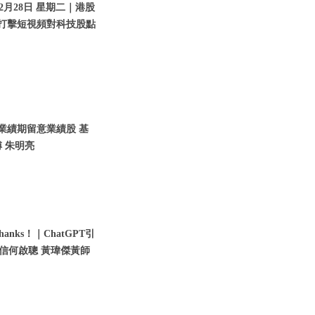
2月28日 星期二｜港股
｜打擊短視頻對科技股點
入業績期留意業績股 基
 朱明亮
nks！｜ChatGPT引
瑞信何啟聰 黃瑋傑黃師