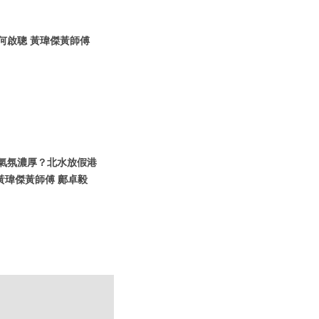
信何啟聰 黃瑋傑黃師傅
假期氣氛濃厚？北水放假港
黃瑋傑黃師傅 鄺卓毅