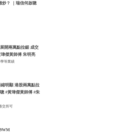
難炒？ ｜瑞信何啟聰
港股展開兩萬點拉鋸 成交
瑋傑黃師傅 朱明亮
光學等業績
萎縮明顯 港股兩萬點拉
 #黃瑋傑黃師傅 #朱
港交所可
cs9WM