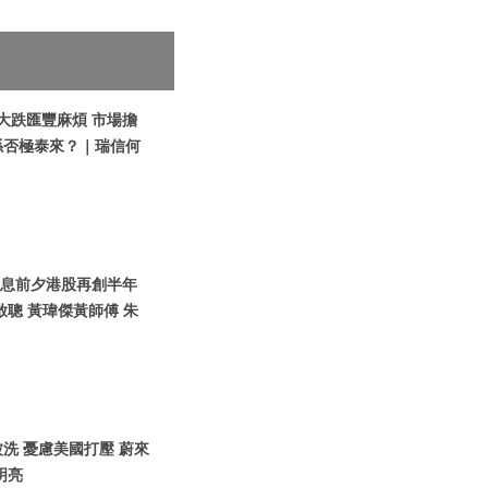
鎊大跌匯豐麻煩 市場擔
係否極泰來？｜瑞信何
國加息前夕港股再創半年
聰 黃瑋傑黃師傅 朱
O被洗 憂慮美國打壓 蔚來
明亮