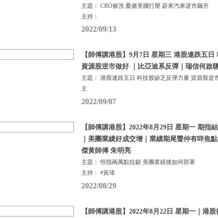
主題： CRO被洗 憂慮美國打壓 蔚來汽車逆市飆升
主持：
2022/09/13
【師傅講港股】9月7日 星期三 港股連跌五日
資源股逆市做好 ｜比亞迪系反彈｜瑞信何啟聰
主題： 港股連跌五日 科技股缺乏反彈力量 資源股逆
主
2022/09/07
【師傅講港股】2022年8月29日 星期一 期
｜美團業績好成交增｜業績期尾聲仲有咩焦點
傑黃師傅 朱明亮
主題： 恒指兩萬點拉鋸 美團業績後如何部署
主持： #黃瑋
2022/08/29
【師傅講港股】2022年8月22日 星期一｜港