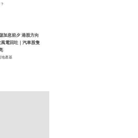
何？
聯儲加息前夕 港股方向
伏風電回吐｜汽車股隻
亮
房地產基