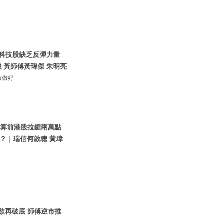
 科技股缺乏反彈力量
 黃師傅黃瑋傑 朱明亮
市做好
指結算前港股拉鋸兩萬點
？｜瑞信何啟聰 黃瑋
股欲再破底 師傅逆市推