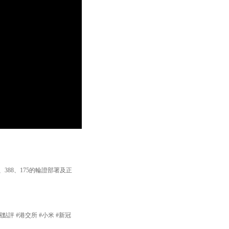
388、175的輪證部署及正
團點評 #港交所 #小米 #新冠