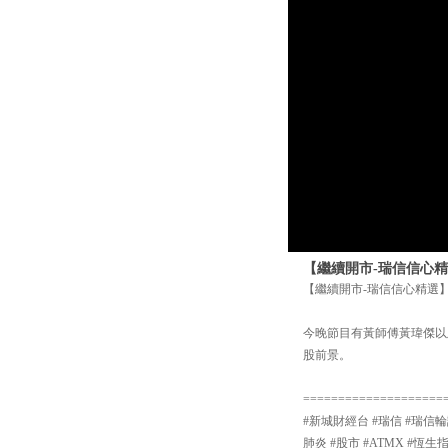
【繼續開市-瑞信信心精選
【繼續開市-瑞信信心精選】 
今晚節目有黃師傅黃瑋傑以及
股前景。
====================
#新城財經台 #瑞信 #瑞信輪
肺炎 #股市 #ATMX #恆生