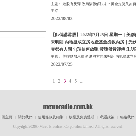
主題： 港股有反彈 政局緊張解決未？黃金走勢又如
主持
2022/08/03
【師傅講港股】2022年7月25日 星期一｜美
未明朗 內地擬成立房地產基金挽救內房｜光
隻都有人問？|瑞信何啟聰 黃瑋傑黃師傅 朱明
主題： 美聯儲加息前夕 港股方向未明朗 內地擬成立
2022/07/25
1
2
3
4
5
...
回主頁
｜
關於我們
｜
使用條款及細則
｜
版權及免責聲明
｜
私隱政策
｜
聯絡我們
Copyright 2020© Metro Broadcast Corporation Limited. All rights reserved.