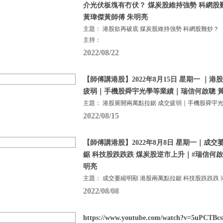
介光伏板塊有冇伏？ 煤炭股維持強勢 科網股
黃瑋傑黃師傅 朱明亮
主題： 港股欲再破底 煤炭股維持強勢 科網股難炒？
主持：
2022/08/22
【師傅講港股】2022年8月15日 星期一 ｜
疲弱｜手機股舜宇光學等業績｜瑞信何啟聰 黃
主題： 港股展開兩萬點拉鋸 成交疲弱｜手機股舜宇
2022/08/15
【師傅講港股】2022年8月8日 星期一｜成交
鋸 科技股跌跌跌 煤炭股逆市上升｜#瑞信何啟聰
明亮
主題： 成交萎縮明顯 港股兩萬點拉鋸 科技股跌跌跌 
2022/08/08
https://www.youtube.com/watch?v=5uPCTB