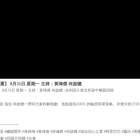
】 8月31日 星期一 主持：黃瑋傑 何啟聰
8月31日 星期一 主持：黃瑋傑 何啟聰 | 吉利回A 港交所迎中概股回歸
 瑞信 何啟聰一齊同大家拆解指數、焦點股份AMX 的輪證部署策略。亦會分析2318、
=========
證 #繼續開市 #黃師傅 #黃瑋傑 #薛健鋒 #何啟聰 #瑞信信心之選 #阿里巴巴 #騰訊 #美
指數 #同股不同權 #京東