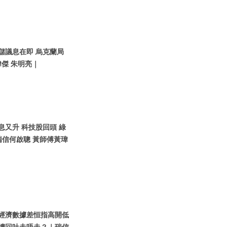
聯儲議息在即 烏克蘭局
傑 朱明亮｜
債息又升 科技股回頭 綠
瑞信何啟聰 黃師傅黃瑋
內地經濟數據差恒指高開低