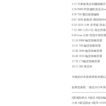
2:15 汽車板塊吉利繼續飆
3:30 9988 阿里偏軟資金沽cal
4:50 700 騰訊股價偏軟
6:01 3690 創新高 傳回
6:54 1810 小米 未突破 
7:52 388 11月11日 港交
9:40 Ivan 分析 恆指牛熊部
11:16 9988 輪證策略部署
13:35 700 輪證策略部署
15:00 3690 輪證策略部署
16:40 1810 輪證策略部署
17:50 175輪證策略部署
19:11 388 港交所
今晚節目有黃師傅黃瑋傑以
如果想索取「瑞信2021年座檯月
====================
#新城財經台 #瑞信 #瑞信輪
小米 #新冠肺炎 #股市 #AT