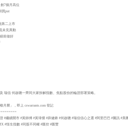
升 創7個月高位
l買put
歸內地第二上市
資金流未見異動
所業績前做好
署
及 瑞信 何啟聰一齊同大家拆解指數、焦點股份的輪證部署策略。
曆」，即上 cswarrants.com 登記
=========
證 #繼續開市 #黃師傅 #黃瑋傑 #薛健鋒 #何啟聰 #瑞信信心之選 #阿里巴巴 #騰訊 #美
MX #恆生指數 #同股不同權 #匯控 #匯豐