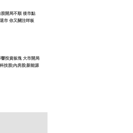
1月港股開局不順 後市點
儲退市 你又關注咩板
策影響投資板塊 大市開局
科技股|內房股|新能源