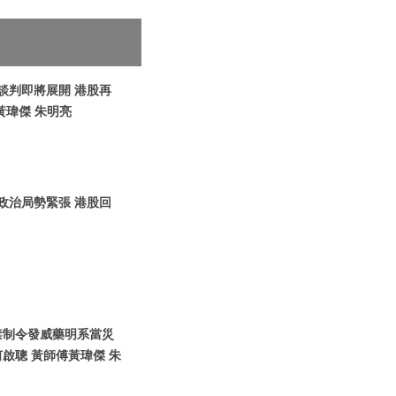
烏談判即將展開 港股再
黃瑋傑 朱明亮
圍政治局勢緊張 港股回
國禁制令發威藥明系當災
啟聰 黃師傅黃瑋傑 朱