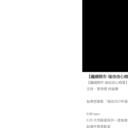
【繼續開市-瑞信信心精選
【繼續開市-瑞信信心精選】1
主持：黃瑋傑 何啟聰
如果想索取「瑞信2021年座檯月
0:00 intro
0:20 大市顯著回升一度收
貼價牛熊受歡迎