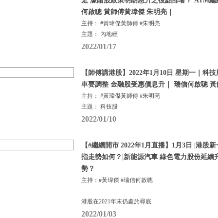
走 濠賭股政策明朗急升之後點部署？ ATM
何啟聰 黃師傅黃瑋傑 朱明亮｜
主持： #黃瑋傑黃師傅 #朱明亮
主題： 內地經
2022/01/17
【師傅講港股】2022年1月10日 星期一｜科
車要調整 金融股受惠債息升｜ 瑞信何啟聰 黃
主持： #黃瑋傑黃師傅 #朱明亮
主題： 科技股
2022/01/10
【#繼續開市 2022年1月直播】1月3日 |港
指走勢如何？|新能源汽車 綠色電力股份延續
勢？
主持：#黃瑋傑 #瑞信何啟聰
港股在2021年末仍處於尋底
2022/01/03