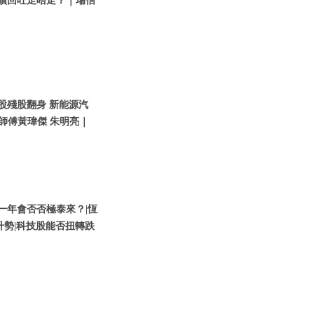
繼續回吐走唔走？｜瑞信
技股殘股翻身 新能源汽
師傅黃瑋傑 朱明亮｜
股新一年會否否極泰來？|恆
升勢|科技股能否扭轉跌