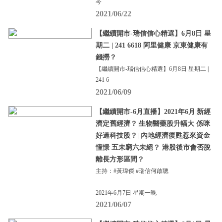
今
2021/06/22
【繼續開市-瑞信信心精選】6月8日 星
期二 | 241 6618 阿里健康 京東健康有
錢撈？
【繼續開市-瑞信信心精選】6月8日 星期二 |
241 6
2021/06/09
【繼續開市-6月直播】2021年6月|新經
濟定舊經濟？|生物醫藥股升幅大 係咪
好過科技股？| 內地經濟復甦惹來資金
憧憬 五未窮六未絕？ 港股後市會否脫
離長方形區間？
主持：#黃瑋傑 #瑞信何啟聰
2021年6月7日 星期一晚
2021/06/07