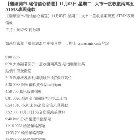
【繼續開市-瑞信信心精選】11月03日 星期二 | 大市一度收復兩萬五
ATMX表現偏軟
【繼續開市-瑞信信心精選】11月03日 星期二 | 大市一度收復兩萬五 ATMX表現
偏軟
主持：黃瑋傑 何啟聰
如果想索取「瑞信2021年座檯月曆」，即上 cswarrants.com 登記
0:00 intro
0:20 大市顯著回升一度收復兩萬五 期指繼續抽高
貼價牛熊受歡迎
2:15 汽車板塊吉利繼續飆升 創7個月高位
3:30 9988 阿里偏軟資金沽call買put
4:50 700 騰訊股價偏軟
6:01 3690 創新高 傳回歸內地第二上市
6:54 1810 小米 未突破 資金流未見異動
7:52 388 11月11日 港交所業績前做好
9:40 Ivan 分析 恆指牛熊部署
11:16 9988 輪證策略部署
13:35 700 輪證策略部署
15:00 3690 輪證策略部署