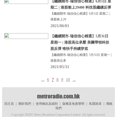
【繼續開市-瑞信信心精選】6月1日 星
期二 | 港股衝上29400 科技股繼續反彈
【繼續開市-瑞信信心精選】6月1日 星期二 |
港股衝上29
2021/06/01
【繼續開市-瑞信信心精選】5月31日
星期一 | 港股高位承壓 美團帶領科技
股反彈 惟快手持續穿底
【繼續開市-瑞信信心精選】5月31日 星期一 |
港股高位承
2021/05/31
...
6
7
8
9
10
...
回主頁
｜
關於我們
｜
使用條款及細則
｜
版權及免責聲明
｜
私隱政策
｜
聯絡
我們
Copyright 2020© Metro Broadcast Corporation Limited. All rights reserved.