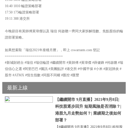
16:40 1810 輪證策略部署
17:50 175輪證策略部署
19:11 388 港交所
今晚節目有黃師傅黃瑋傑以及 瑞信 何啟聰一齊同大家拆解指數、焦點股份的輪
證部署策略。
如果想索取「瑞信2021年座檯月曆」，即上 cswarrants.com 登記
=============================
#新城財經台 #瑞信 #瑞信輪證 #繼續開市 #黃師傅 #黃瑋傑 #薛健鋒 #何啟聰 #瑞
信信心之選 #阿里巴巴 #騰訊 #美團點評 #港交所 #中國平保 #小米 #新冠肺炎 #
股市 #ATMX #恆生指數 #同股不同權 #匯控 #匯豐
最新上線
【繼續開市 9月直播】2021年9月8日|
科技股逐步回升 短期風險是否消除？|
港股九月走勢如何？| 業績期之後如何
部署？
【#繼續開市 9月直播】2021年9月8日| 科技股