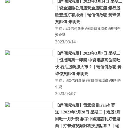
【師傅講港股】2023年3月14日 星期二
｜資金避險公用股黃金股狂飆 銀行股
匯豐渣打有排煩｜瑞信何啟聰 黃瑋傑
黃師傅 朱明亮
主持：#瑞信何啟聰 #黃師傅黃瑋傑 #朱明亮
資金避
2023/03/14
【師傅講港股】2023年3月7日 星期二
｜恒指兩萬一即回 中資電訊高位回吐
快 石油股獨撐大市？｜瑞信何啟聰 黃
瑋傑黃師傅 朱明亮
主持： #瑞信何啟聰 #黃師傅黃瑋傑 #朱明亮
中資
2023/03/07
【師傅講港股】留意節目Ivan有嘢
送！2023年2月28日 星期二｜港股2月
回吐一月升勢 數字中國建設利好營運
商｜打擊短視頻對科技股點算？｜瑞