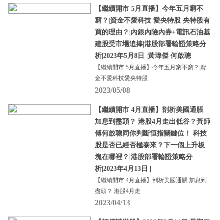
【繼續開市 5月直播】今年五月窮不
窮？|資金不愛科技 愛央特股 央特股有
買的理由？|內銀內險內券+電訊石油基
建股受市場追捧|港股部署輪證策略分
析|2023年5月8日 |黃瑋傑 何啟聰
【繼續開市 5月直播】今年五月窮不窮？|資
金不愛科技愛央特股
2023/05/08
【繼續開市 4月直播】剖析美國通脹
加息到盡頭？ 港股4月走出低谷？黃師
傅何啟聰同你判斷恒指關鍵位！ 科技
股是否已經否極泰來？下一個上升板
塊在哪裡？|港股部署輪證策略分
析|2023年4月13日 |
【繼續開市 4月直播】剖析美國通脹 加息到
盡頭？ 港股4月走
2023/04/13