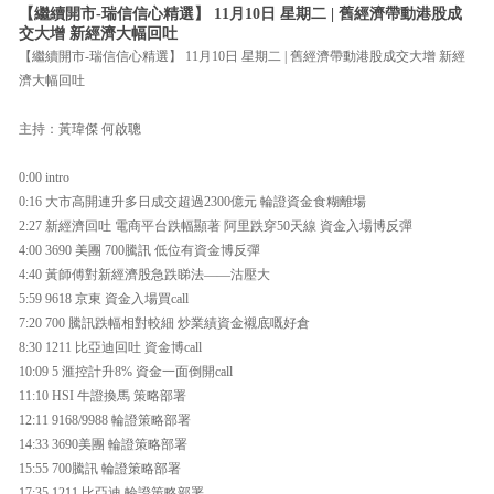
【繼續開市-瑞信信心精選】 11月10日 星期二 | 舊經濟帶動港股成
交大增 新經濟大幅回吐
【繼續開市-瑞信信心精選】 11月10日 星期二 | 舊經濟帶動港股成交大增 新經
濟大幅回吐
主持：黃瑋傑 何啟聰
0:00 intro
0:16 大市高開連升多日成交超過2300億元 輪證資金食糊離場
2:27 新經濟回吐 電商平台跌幅顯著 阿里跌穿50天線 資金入場博反彈
4:00 3690 美團 700騰訊 低位有資金博反彈
4:40 黃師傅對新經濟股急跌睇法——沽壓大
5:59 9618 京東 資金入場買call
7:20 700 騰訊跌幅相對較細 炒業績資金襯底嘅好倉
8:30 1211 比亞迪回吐 資金博call
10:09 5 滙控計升8% 資金一面倒開call
11:10 HSI 牛證換馬 策略部署
12:11 9168/9988 輪證策略部署
14:33 3690美團 輪證策略部署
15:55 700騰訊 輪證策略部署
17:35 1211 比亞迪 輪證策略部署