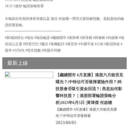
18:55 5滙控 輪證策略部署
今晚節目有黃師傅黃瑋傑以及 瑞信 何啟聰一齊同大家拆解指數、焦點股份的輪
證部署策略。
============================
#新城財經台 #瑞信 #瑞信輪證 #繼續開市 #黃師傅 #黃瑋傑 #薛健鋒 #何啟聰 #瑞
信信心之選 #阿里巴巴 #騰訊 #美團點評 #港交所 #中國平保 #小米 #新冠肺炎 #
股市 #ATMX #恆生指數 #同股不同權
最新上線
【繼續開市 6月直播】港股六月能否見
曙光？|中特估可否發揮避險作用？|科
技股會否吸引資金回流？| 美息如何影
響科技股？｜港股部署輪證策略分
析|2023年6月5日 |黃瑋傑 何啟聰
【繼續開市 6月直播】港股六月能否見曙
光？|中特估可否發揮避
2023/06/05