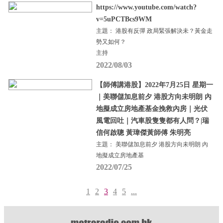
https://www.youtube.com/watch?
v=5uPCTBcs9WM
主題： 港股有反彈 政局緊張解決未？黃金走
勢又如何？
主持
2022/08/03
【師傅講港股】2022年7月25日 星期一
｜美聯儲加息前夕 港股方向未明朗 內
地擬成立房地產基金挽救內房｜光伏
風電回吐｜汽車股隻隻都有人問？|瑞
信何啟聰 黃瑋傑黃師傅 朱明亮
主題： 美聯儲加息前夕 港股方向未明朗 內
地擬成立房地產基
2022/07/25
1
2
3
4
5
...