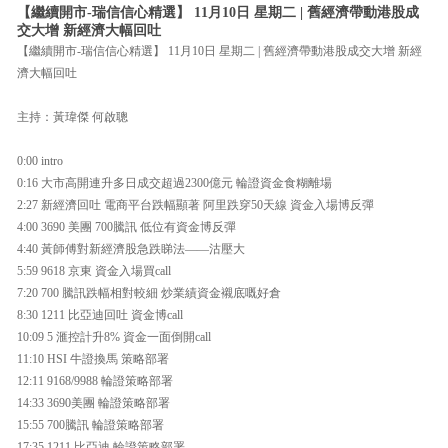
【繼續開市-瑞信信心精選】 11月10日 星期二 | 舊經濟帶動港股成
交大增 新經濟大幅回吐
【繼續開市-瑞信信心精選】 11月10日 星期二 | 舊經濟帶動港股成交大增 新經
濟大幅回吐
主持：黃瑋傑 何啟聰
0:00 intro
0:16 大市高開連升多日成交超過2300億元 輪證資金食糊離場
2:27 新經濟回吐 電商平台跌幅顯著 阿里跌穿50天線 資金入場博反彈
4:00 3690 美團 700騰訊 低位有資金博反彈
4:40 黃師傅對新經濟股急跌睇法——沽壓大
5:59 9618 京東 資金入場買call
7:20 700 騰訊跌幅相對較細 炒業績資金襯底嘅好倉
8:30 1211 比亞迪回吐 資金博call
10:09 5 滙控計升8% 資金一面倒開call
11:10 HSI 牛證換馬 策略部署
12:11 9168/9988 輪證策略部署
14:33 3690美團 輪證策略部署
15:55 700騰訊 輪證策略部署
17:35 1211 比亞迪 輪證策略部署