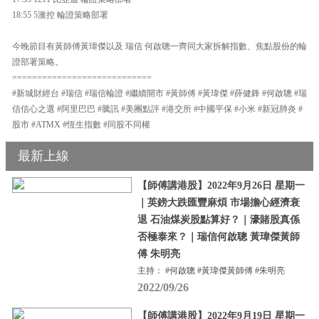
18:55 5滙控 輪證策略部署
今晚節目有黃師傅黃瑋傑以及 瑞信 何啟聰一齊同大家拆解指數、焦點股份的輪
證部署策略。
============================
#新城財經台 #瑞信 #瑞信輪證 #繼續開市 #黃師傅 #黃瑋傑 #薛健鋒 #何啟聰 #瑞
信信心之選 #阿里巴巴 #騰訊 #美團點評 #港交所 #中國平保 #小米 #新冠肺炎 #
股市 #ATMX #恆生指數 #同股不同權
最新上線
【師傅講港股】2022年9月26日 星期一
｜英鎊大跌匯豐麻煩 市場擔心經濟衰
退 石油煤炭股點算好？｜濠賭股真係
否極泰來？｜瑞信何啟聰 黃瑋傑黃師
傅 朱明亮
主持： #何啟聰 #黃瑋傑黃師傅 #朱明亮
2022/09/26
【師傅講港股】2022年9月19日 星期一