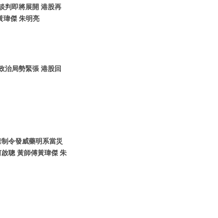
烏談判即將展開 港股再
黃瑋傑 朱明亮
圍政治局勢緊張 港股回
國禁制令發威藥明系當災
啟聰 黃師傅黃瑋傑 朱