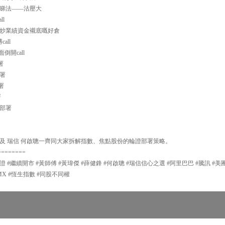
急跌睇法——沽壓大
ll
較細 炒業績資金襯底嘅好倉
all
面倒開call
署
部署
部署
署
略部署
及 瑞信 何啟聰一齊同大家拆解指數、焦點股份的輪證部署策略。
========
證 #繼續開市 #黃師傅 #黃瑋傑 #薛健鋒 #何啟聰 #瑞信信心之選 #阿里巴巴 #騰訊 #美
TMX #恆生指數 #同股不同權