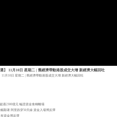
】 11月10日 星期二 | 舊經濟帶動港股成交大增 新經濟大幅回吐
11月10日 星期二 | 舊經濟帶動港股成交大增 新經濟大幅回吐
交超過2300億元 輪證資金食糊離場
台跌幅顯著 阿里跌穿50天線 資金入場博反彈
訊 低位有資金博反彈