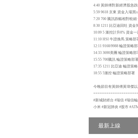
4:40 黃師傅對新經濟股
5:59 9618 京東 資金入場買ca
7:20 700 騰訊跌幅相對
8:30 1211 比亞迪回吐 資金博c
10:09 5 滙控計升8% 資金一
11:10 HSI 牛證換馬 策略部
12:11 9168/9988 輪證策略
14:33 3690美團 輪證策略
15:55 700騰訊 輪證策略部
17:35 1211 比亞迪 輪證策
18:55 5滙控 輪證策略部署
今晚節目有黃師傅黃瑋傑以
====================
#新城財經台 #瑞信 #瑞信輪
小米 #新冠肺炎 #股市 #A
最新上線