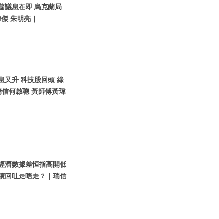
聯儲議息在即 烏克蘭局
傑 朱明亮｜
債息又升 科技股回頭 綠
瑞信何啟聰 黃師傅黃瑋
內地經濟數據差恒指高開低
繼續回吐走唔走？｜瑞信