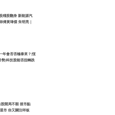
技股殘股翻身 新能源汽
師傅黃瑋傑 朱明亮｜
股新一年會否否極泰來？|恆
升勢|科技股能否扭轉跌
1月港股開局不順 後市點
儲退市 你又關注咩板