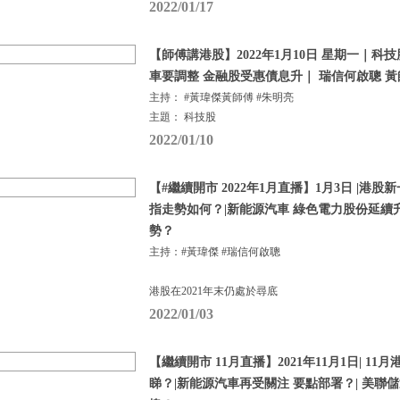
2022/01/17
【師傅講港股】2022年1月10日 星期一｜科
車要調整 金融股受惠債息升｜ 瑞信何啟聰 黃
主持： #黃瑋傑黃師傅 #朱明亮
主題： 科技股
2022/01/10
【#繼續開市 2022年1月直播】1月3日 |港
指走勢如何？|新能源汽車 綠色電力股份延續
勢？
主持：#黃瑋傑 #瑞信何啟聰
港股在2021年末仍處於尋底
2022/01/03
【繼續開市 11月直播】2021年11月1日| 1
睇？|新能源汽車再受關注 要點部署？| 美聯