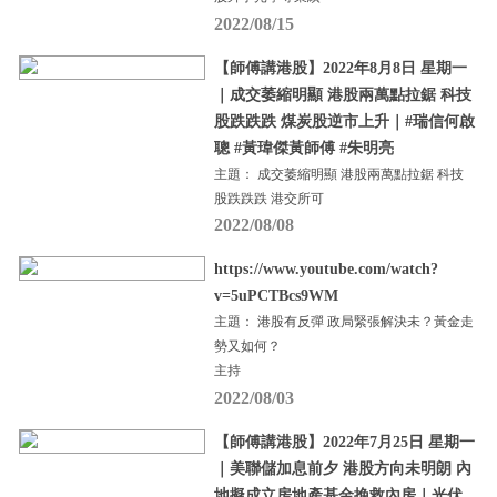
2022/08/15
【師傅講港股】2022年8月8日 星期一
｜成交萎縮明顯 港股兩萬點拉鋸 科技
股跌跌跌 煤炭股逆市上升｜#瑞信何啟
聰 #黃瑋傑黃師傅 #朱明亮
主題： 成交萎縮明顯 港股兩萬點拉鋸 科技
股跌跌跌 港交所可
2022/08/08
https://www.youtube.com/watch?
v=5uPCTBcs9WM
主題： 港股有反彈 政局緊張解決未？黃金走
勢又如何？
主持
2022/08/03
【師傅講港股】2022年7月25日 星期一
｜美聯儲加息前夕 港股方向未明朗 內
地擬成立房地產基金挽救內房｜光伏