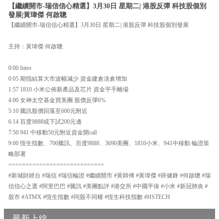
【繼續開市-瑞信信心精選】3月30日 星期二| 港股反彈 科技股個別
發展|黃瑋傑 何啟聰
【繼續開市-瑞信信心精選】3月30日 星期二| 港股反彈 科技股個別發展
主持：黃瑋傑 何啟聰
0:00 Intro
0:05 期指結算大市波幅減少 資金建倉淡倉增加
1:57 1810 小米公佈新產品及芯片 資金平手離場
4:00 女神太空基金買美團 股價反彈6%
5:10 騰訊股價回落至600元附近
6:14 百度9888或下試200元邊
7:50 941 中移動50元附近資金開call
9:00 恆生指數、700騰訊、百度9888、3690美團、1810小米、941中移動 輪證策
略部署
============================
#新城財經台 #瑞信 #瑞信輪證 #繼續開市 #黃師傅 #黃瑋傑 #薛健鋒 #何啟聰 #瑞
信信心之選 #阿里巴巴 #騰訊 #美團點評 #港交所 #中國平保 #小米 #新冠肺炎 #
股市 #ATMX #恆生指數 #同股不同權 #恆生科技指數 #HSTECH
最新上線