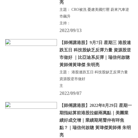
亮
主題： CRO被洗 憂慮美國打壓 蔚來汽車逆
市飆升
主持：
2022/09/13
【師傅講港股】9月7日 星期三 港股連
跌五日 科技股缺乏反彈力量 資源股逆
市做好 ｜比亞迪系反彈｜瑞信何啟聰
黃師傅黃瑋傑 朱明亮
主題： 港股連跌五日 科技股缺乏反彈力量
資源股逆市做好
主
2022/09/07
【師傅講港股】2022年8月29日 星期一
期指結算前港股拉鋸兩萬點｜美團業
績好成交增｜業績期尾聲仲有咩焦
點？｜瑞信何啟聰 黃瑋傑黃師傅 朱明
亮