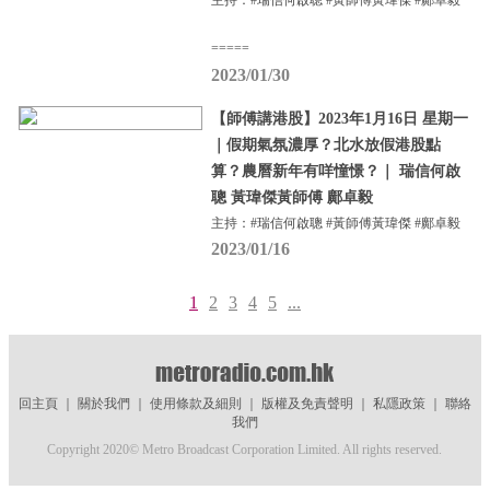
主持：#瑞信何啟聰 #黃師傅黃瑋傑 #鄺卓毅
=====
2023/01/30
【師傅講港股】2023年1月16日 星期一
｜假期氣氛濃厚？北水放假港股點
算？農曆新年有咩憧憬？｜ 瑞信何啟
聰 黃瑋傑黃師傅 鄺卓毅
主持：#瑞信何啟聰 #黃師傅黃瑋傑 #鄺卓毅
2023/01/16
1
2
3
4
5
...
回主頁
｜
關於我們
｜
使用條款及細則
｜
版權及免責聲明
｜
私隱政策
｜
聯絡
我們
Copyright 2020© Metro Broadcast Corporation Limited. All rights reserved.