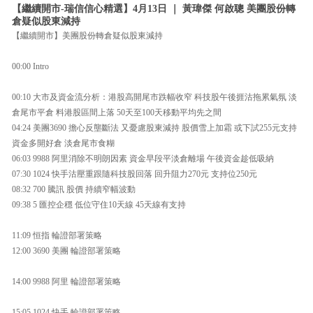
【繼續開市-瑞信信心精選】4月13日 ｜ 黃瑋傑 何啟聰 美團股份轉
倉疑似股東減持
【繼續開市】美團股份轉倉疑似股東減持
00:00 Intro
00:10 大市及資金流分析：港股高開尾市跌幅收窄 科技股午後捱沽拖累氣氛 淡
倉尾市平倉 料港股區間上落 50天至100天移動平均先之間
04:24 美團3690 擔心反壟斷法 又憂慮股東減持 股價雪上加霜 或下試255元支持
資金多開好倉 淡倉尾市食糊
06:03 9988 阿里消除不明朗因素 資金早段平淡倉離場 午後資金趁低吸納
07:30 1024 快手沽壓重跟隨科技股回落 回升阻力270元 支持位250元
08:32 700 騰訊 股價 持續窄幅波動
09:38 5 匯控企穩 低位守住10天線 45天線有支持
11:09 恒指 輪證部署策略
12:00 3690 美團 輪證部署策略
14:00 9988 阿里 輪證部署策略
15:05 1024 快手 輪證部署策略