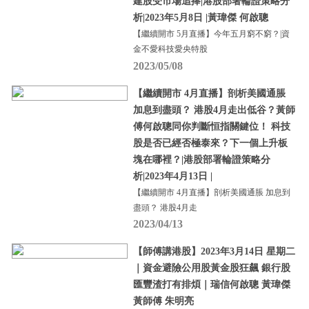
建股受市場追捧|港股部署輪證策略分
析|2023年5月8日 |黃瑋傑 何啟聰
【繼續開市 5月直播】今年五月窮不窮？|資
金不愛科技愛央特股
2023/05/08
【繼續開市 4月直播】剖析美國通脹
加息到盡頭？ 港股4月走出低谷？黃師
傅何啟聰同你判斷恒指關鍵位！ 科技
股是否已經否極泰來？下一個上升板
塊在哪裡？|港股部署輪證策略分
析|2023年4月13日 |
【繼續開市 4月直播】剖析美國通脹 加息到
盡頭？ 港股4月走
2023/04/13
【師傅講港股】2023年3月14日 星期二
｜資金避險公用股黃金股狂飆 銀行股
匯豐渣打有排煩｜瑞信何啟聰 黃瑋傑
黃師傅 朱明亮