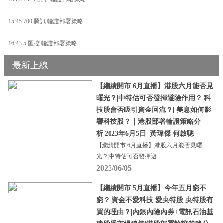
15:45 700 騰訊 輪證部署策略
16:43 5 匯控 輪證部署策略
最新上線
【繼續開市 6月直播】港股六月能否見
曙光？|中特估可否發揮避險作用？|科
技股會否吸引資金回流？| 美息如何影
響科技股？｜港股部署輪證策略分
析|2023年6月5日 |黃瑋傑 何啟聰
【繼續開市 6月直播】港股六月能否見曙
光？|中特估可否發揮避
2023/06/05
【繼續開市 5月直播】今年五月窮不
窮？|資金不愛科技 愛央特股 央特股有
買的理由？|內銀內險內券+電訊石油基