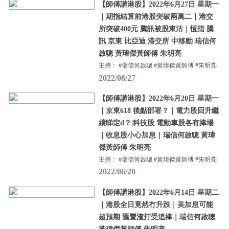
【師傅講港股】2022年6月27日 星期一
｜期指結算前港股突破兩萬二｜港交
所突破400元 騰訊被股東沽｜恆指 騰
訊 京東 比亞迪 港交所 中移動 瑞信何
啟聰 黃瑋傑黃師傅 朱明亮
主持： #瑞信何啟聰 #黃瑋傑黃師傅 #朱明亮
2022/06/27
【師傅講港股】2022年6月20日 星期一
｜京東618 後點部署？｜電力股回升繼
續睇定d？|科技股 電動車股各有捧場
｜收息股小心加息｜瑞信何啟聰 黃瑋
傑黃師傅 朱明亮
主持： #瑞信何啟聰 #黃瑋傑黃師傅 #朱明亮
2022/06/20
【師傅講港股】2022年6月14日 星期二
｜港股全日竟然冇升跌｜美加息可能
超預期 匯豐渣打受追捧｜瑞信何啟聰