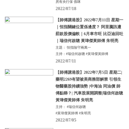
房有央行保 係咪
2022/07/18
【師傅講港股】2022年7月11日 星期一
｜恒指關鍵位置係邊度？ 阿里騰訊遭
罰款股價偏軟｜6月車市旺 比亞迪回吐
｜瑞信何啟聰 黃瑋傑黃師傅 朱明亮
主題： 恒指險守兩萬一
主持：#瑞信何啟聰 #黃瑋傑黃師傅
2022/07/11
【師傅講港股】2022年7月5日 星期二|
藥明2269有望被美商務部解禁 引領生
物醫藥股持續強勢 |中海油 同油價 師
傅點睇？| 汽車股展開調整|瑞信何啟聰
黃瑋傑黃師傅 朱明亮
主持： #瑞信何啟聰
#黃瑋傑黃師傅 #朱明亮
2022/07/05