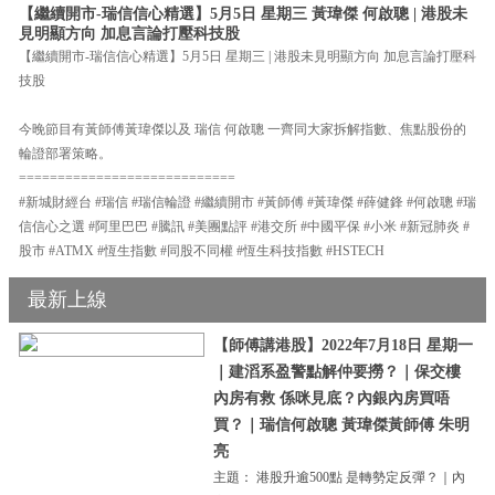
【繼續開市-瑞信信心精選】5月5日 星期三 黃瑋傑 何啟聰 | 港股未
見明顯方向 加息言論打壓科技股
【繼續開市-瑞信信心精選】5月5日 星期三 | 港股未見明顯方向 加息言論打壓科
技股
今晚節目有黃師傅黃瑋傑以及 瑞信 何啟聰 一齊同大家拆解指數、焦點股份的
輪證部署策略。
============================
#新城財經台 #瑞信 #瑞信輪證 #繼續開市 #黃師傅 #黃瑋傑 #薛健鋒 #何啟聰 #瑞
信信心之選 #阿里巴巴 #騰訊 #美團點評 #港交所 #中國平保 #小米 #新冠肺炎 #
股市 #ATMX #恆生指數 #同股不同權 #恆生科技指數 #HSTECH
最新上線
【師傅講港股】2022年7月18日 星期一
｜建滔系盈警點解仲要撈？｜保交樓
內房有救 係咪見底？內銀內房買唔
買？｜瑞信何啟聰 黃瑋傑黃師傅 朱明
亮
主題： 港股升逾500點 是轉勢定反彈？｜內