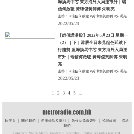
籌換馬中芯 東方海外入局逆市升｜瑞
信何啟聰 黃瑋傑黃師傅 朱明亮
主持： #瑞信何啟聰 #黃瑋傑黃師傅 #朱明亮
2022/05/23
【師傅講港股】2022年5月23日 星期一
（2）｜下｜港股全日未見起色延續下
行趨勢 藍籌換馬中芯 東方海外入局逆
市升｜瑞信何啟聰 黃瑋傑黃師傅 朱明
亮
主持： #瑞信何啟聰 #黃瑋傑黃師傅 #朱明亮
2022/05/23
1
2
3
4
5
...
回主頁
｜
關於我們
｜
使用條款及細則
｜
版權及免責聲明
｜
私隱政策
｜
聯絡
我們
Copyright 2020© Metro Broadcast Corporation Limited. All rights reserved.