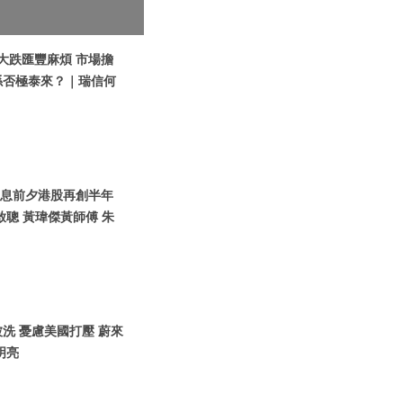
鎊大跌匯豐麻煩 市場擔
係否極泰來？｜瑞信何
國加息前夕港股再創半年
聰 黃瑋傑黃師傅 朱
O被洗 憂慮美國打壓 蔚來
明亮