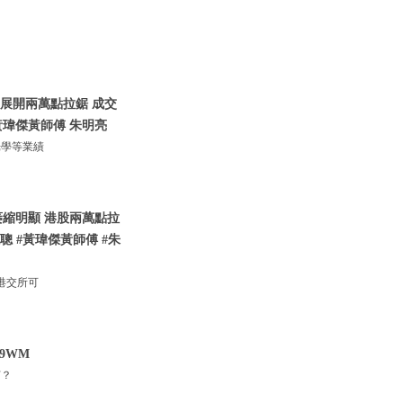
港股展開兩萬點拉鋸 成交
瑋傑黃師傅 朱明亮
光學等業績
萎縮明顯 港股兩萬點拉
 #黃瑋傑黃師傅 #朱
港交所可
cs9WM
何？