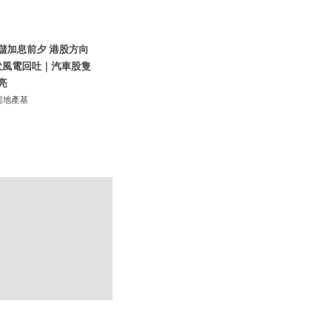
聯儲加息前夕 港股方向
伏風電回吐｜汽車股隻
亮
房地產基