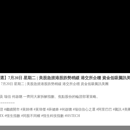
選】7月20日 星期二 | 美股急搓港股跌勢稍緩 港交所企穩 資金低吸騰訊
7月20日 星期二 | 美股急搓港股跌勢稍緩 港交所企穩 資金低吸騰訊美團
及 瑞信 何啟聰 一齊同大家拆解指數、焦點股份的輪證部署策略。
========
證 #繼續開市 #黃師傅 #黃瑋傑 #薛健鋒 #何啟聰 #瑞信信心之選 #阿里巴巴 #騰訊 #美
MX #恆生指數 #同股不同權 #恆生科技指數 #HSTECH