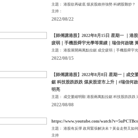
主題： 港股欲再破底 煤炭股維持強勢 科網股難炒？
主持：
2022/08/22
【師傅講港股】2022年8月15日 星期一 ｜
疲弱｜手機股舜宇光學等業績｜瑞信何啟聰 黃
主題： 港股展開兩萬點拉鋸 成交疲弱｜手機股舜宇
2022/08/15
【師傅講港股】2022年8月8日 星期一｜成交
鋸 科技股跌跌跌 煤炭股逆市上升｜#瑞信何啟聰
明亮
主題： 成交萎縮明顯 港股兩萬點拉鋸 科技股跌跌跌 
2022/08/08
https://www.youtube.com/watch?v=5uPCTB
主題： 港股有反彈 政局緊張解決未？黃金走勢又如
主持