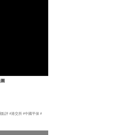
美團
團點評 #港交所 #中國平保 #