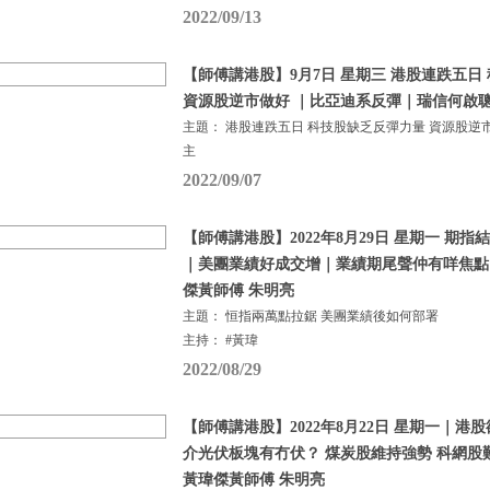
2022/09/13
【師傅講港股】9月7日 星期三 港股連跌五日
資源股逆市做好 ｜比亞迪系反彈｜瑞信何啟聰
主題： 港股連跌五日 科技股缺乏反彈力量 資源股逆
主
2022/09/07
【師傅講港股】2022年8月29日 星期一 期
｜美團業績好成交增｜業績期尾聲仲有咩焦點
傑黃師傅 朱明亮
主題： 恒指兩萬點拉鋸 美團業績後如何部署
主持： #黃瑋
2022/08/29
【師傅講港股】2022年8月22日 星期一｜港
介光伏板塊有冇伏？ 煤炭股維持強勢 科網股
黃瑋傑黃師傅 朱明亮