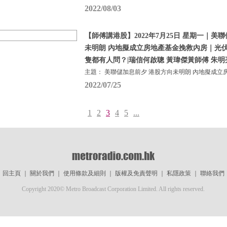
2022/08/03
【師傅講港股】2022年7月25日 星期一｜美
未明朗 內地擬成立房地產基金挽救內房｜光
隻都有人問？|瑞信何啟聰 黃瑋傑黃師傅 朱明
主題： 美聯儲加息前夕 港股方向未明朗 內地擬成立
2022/07/25
1
2
3
4
5
...
回主頁
｜
關於我們
｜
使用條款及細則
｜
版權及免責聲明
｜
私隱政策
｜
聯絡我們
Copyright 2020© Metro Broadcast Corporation Limited. All rights reserved.