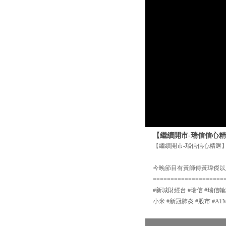
【繼續開市-瑞信信心精
【繼續開市-瑞信信心精選】
今晚節目有黃師傅黃瑋傑以
====================
#新城財經台 #瑞信 #瑞信輪
小米 #新冠肺炎 #股市 #AT