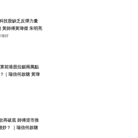
 科技股缺乏反彈力量
 黃師傅黃瑋傑 朱明亮
市做好
指結算前港股拉鋸兩萬點
？｜瑞信何啟聰 黃瑋
股欲再破底 師傅逆市推
難炒？ ｜瑞信何啟聰