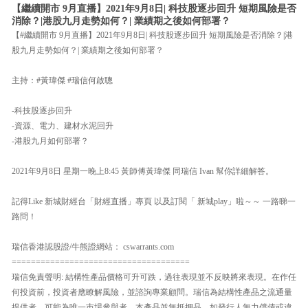
【繼續開市 9月直播】2021年9月8日| 科技股逐步回升 短期風險是否
消除？|港股九月走勢如何？| 業績期之後如何部署？
【#繼續開市 9月直播】2021年9月8日| 科技股逐步回升 短期風險是否消除？|港
股九月走勢如何？| 業績期之後如何部署？
主持：#黃瑋傑 #瑞信何啟聰
-科技股逐步回升
-資源、電力、建材水泥回升
-港股九月如何部署？
2021年9月8日 星期一晚上8:45 黃師傅黃瑋傑 同瑞信 Ivan 幫你詳細解答。
記得Like 新城財經台「財經直播」專頁 以及訂閱「 新城play」啦～～ 一路睇一
路問！
瑞信香港認股證/牛熊證網站： cswarrants.com
=====================================
瑞信免責聲明: 結構性產品價格可升可跌，過往表現並不反映將來表現。在作任
何投資前，投資者應瞭解風險，並諮詢專業顧問。瑞信為結構性產品之流通量
提供者，可能為唯一巿場參與者。本產品並無抵押品。如發行人無力償債或違