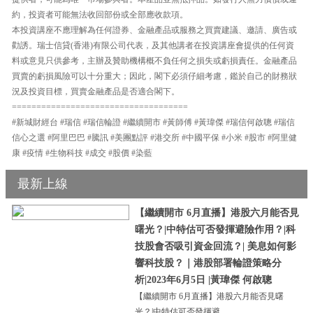
約，投資者可能無法收回部份或全部應收款項。
本投資講座不應理解為任何證券、金融產品或服務之買賣建議、邀請、廣告或
勸誘。瑞士信貸(香港)有限公司代表，及其他講者在投資講座會提供的任何資
料或意見只供參考，主辦及贊助機構概不負任何之損失或虧損責任。金融產品
買賣的虧損風險可以十分重大；因此，閣下必須仔細考慮，鑑於自己的財務狀
況及投資目標，買賣金融產品是否適合閣下。
====================================
#新城財經台 #瑞信 #瑞信輪證 #繼續開市 #黃師傅 #黃瑋傑 #瑞信何啟聰 #瑞信
信心之選 #阿里巴巴 #騰訊 #美團點評 #港交所 #中國平保 #小米 #股市 #阿里健
康 #疫情 #生物科技 #成交 #股價 #染藍
最新上線
【繼續開市 6月直播】港股六月能否見
曙光？|中特估可否發揮避險作用？|科
技股會否吸引資金回流？| 美息如何影
響科技股？｜港股部署輪證策略分
析|2023年6月5日 |黃瑋傑 何啟聰
【繼續開市 6月直播】港股六月能否見曙
光？|中特估可否發揮避