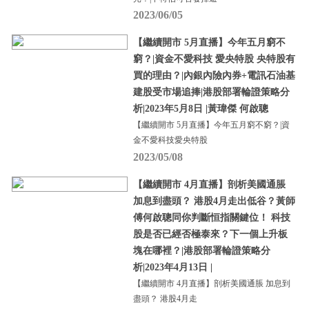
2023/06/05
【繼續開市 5月直播】今年五月窮不
窮？|資金不愛科技 愛央特股 央特股有
買的理由？|內銀內險內券+電訊石油基
建股受市場追捧|港股部署輪證策略分
析|2023年5月8日 |黃瑋傑 何啟聰
【繼續開市 5月直播】今年五月窮不窮？|資
金不愛科技愛央特股
2023/05/08
【繼續開市 4月直播】剖析美國通脹
加息到盡頭？ 港股4月走出低谷？黃師
傅何啟聰同你判斷恒指關鍵位！ 科技
股是否已經否極泰來？下一個上升板
塊在哪裡？|港股部署輪證策略分
析|2023年4月13日 |
【繼續開市 4月直播】剖析美國通脹 加息到
盡頭？ 港股4月走