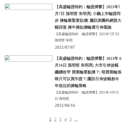
【高盛輪證特約：輪證搏擊】2021年7
月7日 孫明哲 朱明亮| 小鵬上市輪證同
步 揀輪最緊要貼價| 騰訊美團科網股大
幅回落 揀牛揀貼價輪避引伸風險
【高盛輪證特約：輪證搏擊】2021年7月7日
孫明哲 朱明
2021/07/07
【高盛輪證特約：輪證搏擊】2021年 6
月16日 孫明哲 朱明亮| 大市引伸波幅
繼續收窄 買窩輪要點揀？| 唔買窩輪係
咪只可以買牛證？|騰訊引伸波幅創今
年低位的揀輪策略
【高盛輪證特約：輪證搏擊】2021年 6月16
日 孫明哲
2021/06/16
1
2
3
4
5
...