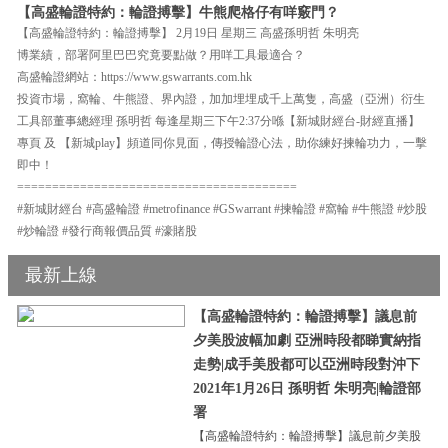
【高盛輪證特約：輪證搏擊】牛熊爬格仔有咩竅門？
【高盛輪證特約：輪證搏擊】 2月19日 星期三 高盛孫明哲 朱明亮
博業績，部署阿里巴巴究竟要點做？用咩工具最適合？
高盛輪證網站：https://www.gswarrants.com.hk
投資市場，窩輪、牛熊證、界內證，加加埋埋成千上萬隻，高盛（亞洲）衍生
工具部董事總經理 孫明哲 每逢星期三下午2:37分喺【新城財經台-財經直播】
專頁 及 【新城play】頻道同你見面，傳授輪證心法，助你練好揀輪功力，一擊
即中！
========================================
#新城財經台 #高盛輪證 #metrofinance #GSwarrant #揀輪證 #窩輪 #牛熊證 #炒股
#炒輪證 #發行商報價品質 #濠賭股
最新上線
【高盛輪證特約：輪證搏擊】議息前
夕美股波幅加劇 亞洲時段都睇實納指
走勢|成手美股都可以亞洲時段對沖下
2021年1月26日 孫明哲 朱明亮|輪證部
署
【高盛輪證特約：輪證搏擊】議息前夕美股