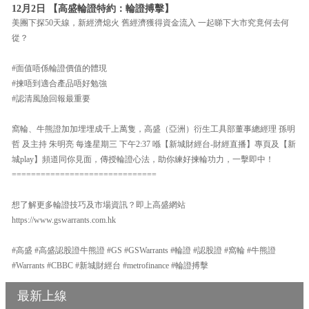
12月2日 【高盛輪證特約：輪證搏擊】
美團下探50天線，新經濟熄火 舊經濟獲得資金流入 一起睇下大市究竟何去何
從？
#面值唔係輪證價值的體現
#揀唔到適合產品唔好勉強
#認清風險回報最重要
窩輪、牛熊證加加埋埋成千上萬隻，高盛（亞洲）衍生工具部董事總經理 孫明
哲 及主持 朱明亮 每逢星期三 下午2:37 喺【新城財經台-財經直播】專頁及【新
城play】頻道同你見面，傳授輪證心法，助你練好揀輪功力，一擊即中！
==============================
想了解更多輪證技巧及市場資訊？即上高盛網站
https://www.gswarrants.com.hk
#高盛 #高盛認股證牛熊證 #GS #GSWarrants #輪證 #認股證 #窩輪 #牛熊證
#Warrants #CBBC #新城財經台 #metrofinance #輪證搏擊
最新上線