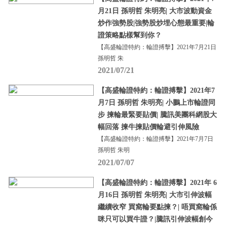
月21日 孫明哲 朱明亮| 大市波動資金
炒作強勢股|強勢股炒埋心態最重要|輪
證策略點樣幫到你？
【高盛輪證特約：輪證搏擊】2021年7月21日
孫明哲 朱
2021/07/21
【高盛輪證特約：輪證搏擊】2021年7
月7日 孫明哲 朱明亮| 小鵬上市輪證同
步 揀輪最緊要貼價| 騰訊美團科網股大
幅回落 揀牛揀貼價輪避引伸風險
【高盛輪證特約：輪證搏擊】2021年7月7日
孫明哲 朱明
2021/07/07
【高盛輪證特約：輪證搏擊】2021年 6
月16日 孫明哲 朱明亮| 大市引伸波幅
繼續收窄 買窩輪要點揀？| 唔買窩輪係
咪只可以買牛證？|騰訊引伸波幅創今