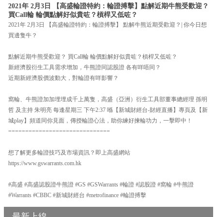
2021年 2月3日 【高盛輪證特約：輪證搏擊】點解近期牛熊受歡迎？
買Call輪 輪價點解好似貴咗？槓桿又低咗？
2021年 2月3日 【高盛輪證特約：輪證搏擊】 點解牛熊近期受歡迎？| 你今日想
買邊隻牛？
點解近期牛熊受歡迎？ 買Call輪 輪價點解好似貴咗？槓桿又低咗？
新經濟股衍生工具需求增加，牛熊證同認股證 各有咩唔同？
近期新經濟股價波動大，對輪證有咩影響？
窩輪、牛熊證加加埋埋成千上萬隻，高盛（亞洲）衍生工具部董事總經理 孫明
哲 及主持 朱明亮 每逢星期三 下午2:37 喺【新城財經台-財經直播】專頁及【新
城play】頻道同你見面，傳授輪證心法，助你練好揀輪功力，一擊即中！
==============================
想了解更多輪證技巧及市場資訊？即上高盛網站
https://www.gswarrants.com.hk
#高盛 #高盛認股證牛熊證 #GS #GSWarrants #輪證 #認股證 #窩輪 #牛熊證
#Warrants #CBBC #新城財經台 #metrofinance #輪證搏擊
最新上線