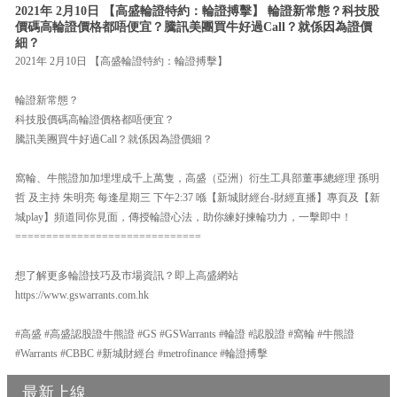
2021年 2月10日 【高盛輪證特約：輪證搏擊】 輪證新常態？科技股
價碼高輪證價格都唔便宜？騰訊美團買牛好過Call？就係因為證價
細？
2021年 2月10日 【高盛輪證特約：輪證搏擊】
輪證新常態？
科技股價碼高輪證價格都唔便宜？
騰訊美團買牛好過Call？就係因為證價細？
窩輪、牛熊證加加埋埋成千上萬隻，高盛（亞洲）衍生工具部董事總經理 孫明
哲 及主持 朱明亮 每逢星期三 下午2:37 喺【新城財經台-財經直播】專頁及【新
城play】頻道同你見面，傳授輪證心法，助你練好揀輪功力，一擊即中！
==============================
想了解更多輪證技巧及市場資訊？即上高盛網站
https://www.gswarrants.com.hk
#高盛 #高盛認股證牛熊證 #GS #GSWarrants #輪證 #認股證 #窩輪 #牛熊證
#Warrants #CBBC #新城財經台 #metrofinance #輪證搏擊
最新上線