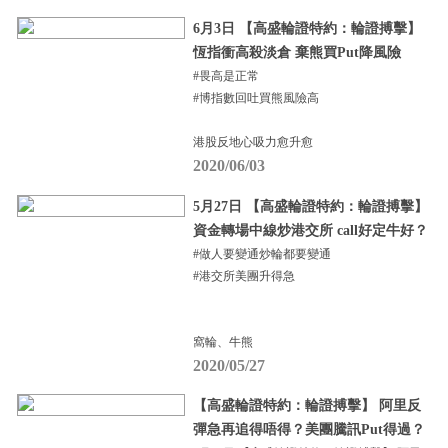
6月3日 【高盛輪證特約：輪證搏擊】
恆指衝高殺淡倉 棄熊買Put降風險
#畏高是正常
#博指數回吐買熊風險高
港股反地心吸力愈升愈
2020/06/03
5月27日 【高盛輪證特約：輪證搏擊】
資金轉場中線炒港交所 call好定牛好？
#做人要變通炒輪都要變通
#港交所美團升得急
窩輪、牛熊
2020/05/27
【高盛輪證特約：輪證搏擊】 阿里反
彈急再追得唔得？美團騰訊Put得過？