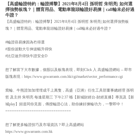
【高盛輪證特約：輪證搏擊】2021年8月4日 孫明哲 朱明亮| 如何選
擇強勢板塊？｜體育用品、電動車龍頭輪證好易揀｜call輪未必好過
牛證？
【高盛輪證特約：輪證搏擊】2021年8月4日 孫明哲 朱明亮| 如何選擇強勢板
塊？｜體育用品、電動車龍頭輪證好易揀｜call輪未必好過牛證？
#輪證容易揀因為冇得選
#股份波動大引伸波幅升得快
#比亞迪升得快牛證安全D
想了解當下大市數據，個股以及板塊表現，即刻Click 入 高盛輪證網站 -- 即市
版塊表現：https://www.gswarrants.com.hk/cgi/market/sector_performance.cgi
窩輪、牛熊證加加埋埋成千上萬隻，高盛（亞洲）衍生工具部董事總經理 孫明
哲 及主持 朱明亮 每逢星期三 下午2:37 喺【新城財經台-財經直播】專頁及【新
城play】頻道同你見面，傳授輪證心法，助你練好揀輪功力，一擊即中！
==============================
想了解更多輪證技巧及市場資訊？即上高盛網站
https://www.gswarrants.com.hk