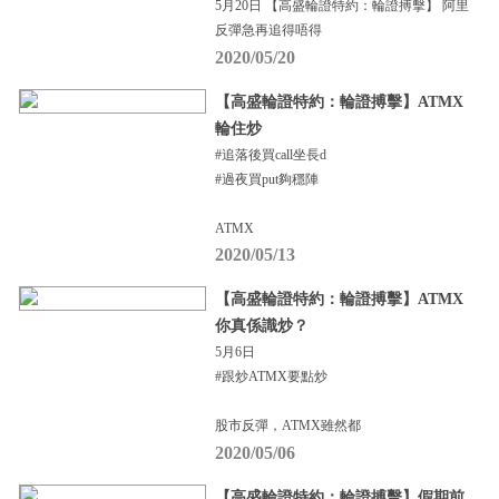
5月20日 【高盛輪證特約：輪證搏擊】 阿里
反彈急再追得唔得
2020/05/20
【高盛輪證特約：輪證搏擊】ATMX
輪住炒
#追落後買call坐長d
#過夜買put夠穩陣
ATMX
2020/05/13
【高盛輪證特約：輪證搏擊】ATMX
你真係識炒？
5月6日
#跟炒ATMX要點炒
股市反彈，ATMX雖然都
2020/05/06
【高盛輪證特約：輪證搏擊】假期前